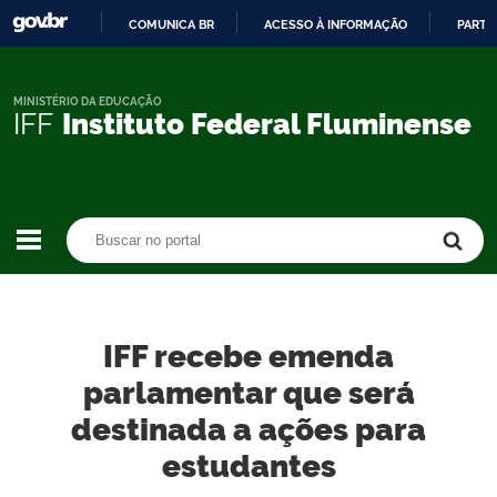
COMUNICA BR
ACESSO À INFORMAÇÃO
PARTI
IR
PARA
O
MINISTÉRIO DA EDUCAÇÃO
IFF
Instituto Federal Fluminense
CONTEÚDO
Buscar no portal
Buscar no portal
IFF recebe emenda
parlamentar que será
destinada a ações para
estudantes