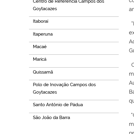
c
Centro de Referência Campos dos
Goytacazes
a
Itaboraí
“
e
Itaperuna
A
Macaé
G
Maricá
O
Quissamã
m
A
Polo de Inovação Campos dos
B
Goytacazes
q
Santo Antônio de Pádua
São João da Barra
m
p