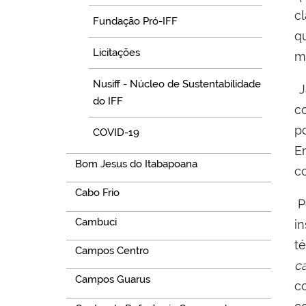
c
Fundação Pró-IFF
q
Licitações
m
Nusiff - Núcleo de Sustentabilidade
J
do IFF
c
p
COVID-19
E
Bom Jesus do Itabapoana
c
Cabo Frio
P
Cambuci
i
t
Campos Centro
c
Campos Guarus
c