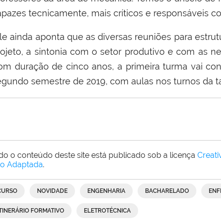
apazes tecnicamente, mais críticos e responsáveis co
le ainda aponta que as diversas reuniões para estrut
rojeto, a sintonia com o setor produtivo e com as n
om duração de cinco anos, a primeira turma vai con
egundo semestre de 2019, com aulas nos turnos da ta
do o conteúdo deste site está publicado sob a licença
Creat
o Adaptada
.
CURSO
NOVIDADE
ENGENHARIA
BACHARELADO
ENF
ITINERÁRIO FORMATIVO
ELETROTÉCNICA