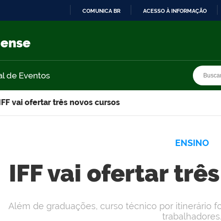
COMUNICA BR
ACESSO À INFORMAÇÃO
IR
PARA
nense
O
CONTEÚDO
Busca
Busca
al de Eventos
IFF vai ofertar três novos cursos
ENSINO
IFF vai ofertar trê
Além de graduações, curso técnico por itinerário 
trabalhadores