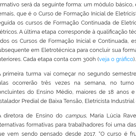
ormativo será da seguinte forma: um módulo básico, 
emais, que é o Curso de Formação Inicial de Eletricis
eguida os cursos de Formação Continuada de Eletrici
létricos. A última etapa corresponde à qualificação t
odos os Cursos de Formação Inicial e Continuada, es
ubsequente em Eletrotécnica para concluir sua for
nteriores. Cada etapa conta com 300h (
veja o gráfico
).
 primeira turma vai começar no segundo semestre
ulas ocorrerão três vezes na semana, no turno
oncluintes do Ensino Médio, maiores de 18 anos e 
stalador Predial de Baixa Tensão, Eletricista Industria
 diretora de Ensino do
campus
, Maria Lúcia Rav
lternativas formativas para trabalhadores foi uma d
ue vem sendo pensado desde 2017. “O curso é fru