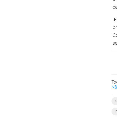
c
E
p
C
s
To
Nã