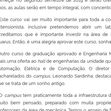
omeçar no segundo semestre de 2019 e serão ofer
nos, as aulas serão em tempo integral, com concentra
Este curso vai ser muito importante para toda a c
xtensionista, inclusive pretendemos abrir um la
creditamos que é importante investir na área de
uarus. Então, é uma alegria aprovar este curso, son
utro curso de graduação aprovado é Engenharia
ais uma oferta ao
hall
de engenharias da unidade que
utomação, Elétrica e de Computação. O diretor
acharelados do
campus
, Leonardo Sardinha, destaca
ue se trata de um sonho antigo.
“O
campus
tem praticamente toda a infraestrutura 
uito bem pensado, preparado com muita propried
rofessores da área de mecânica. Temos o anseio de fo