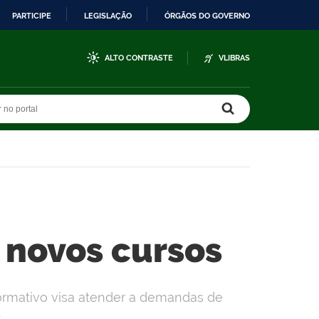
PARTICIPE
LEGISLAÇÃO
ÓRGÃOS DO GOVERNO
ALTO CONTRASTE
VLIBRAS
r no portal
r no portal
s novos cursos
formativo visa atender a demandas de
.