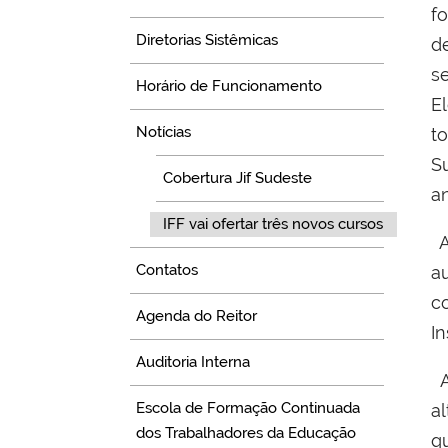
f
Diretorias Sistêmicas
d
s
Horário de Funcionamento
E
Notícias
t
S
Cobertura Jif Sudeste
a
IFF vai ofertar três novos cursos
A
Contatos
a
c
Agenda do Reitor
In
Auditoria Interna
A
Escola de Formação Continuada
a
dos Trabalhadores da Educação
q