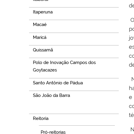
d
Itaperuna
O
Macaé
p
Maricá
jo
e
Quissamã
c
Polo de Inovação Campos dos
d
Goytacazes
N
Santo Antônio de Pádua
h
São João da Barra
e
c
Navegação
té
Reitoria
N
Pró-reitorias