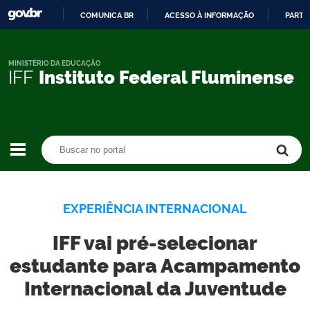
COMUNICA BR
ACESSO À INFORMAÇÃO
PARTI
IR
PARA
O
MINISTÉRIO DA EDUCAÇÃO
IFF
Instituto Federal Fluminense
CONTEÚDO
Buscar no portal
Buscar no portal
EXPERIÊNCIA INTERNACIONAL
IFF vai pré-selecionar
estudante para Acampamento
Internacional da Juventude