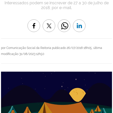
Interessados podem se inscrever de 27 a 30 de julho de
2018, por e-mail.
por
Comunicação Social da Reitoria
publicado
26/07/2018 18h05,
última
modificação
31/08/2023 12h50