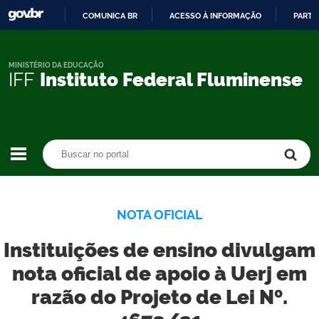
COMUNICA BR
ACESSO À INFORMAÇÃO
PARTI
IR
PARA
O
MINISTÉRIO DA EDUCAÇÃO
IFF
Instituto Federal Fluminense
CONTEÚDO
Buscar no portal
Buscar no portal
NOTA OFICIAL
Instituições de ensino divulgam
nota oficial de apoio à Uerj em
razão do Projeto de Lei Nº.