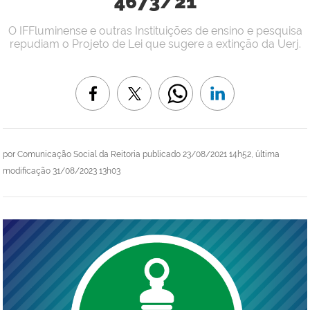
4673/21
O IFFluminense e outras Instituições de ensino e pesquisa
repudiam o Projeto de Lei que sugere a extinção da Uerj.
por
Comunicação Social da Reitoria
publicado
23/08/2021 14h52,
última
modificação
31/08/2023 13h03