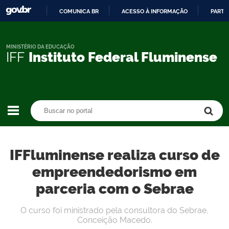
COMUNICA BR
ACESSO À INFORMAÇÃO
PARTI
IR
PARA
O
MINISTÉRIO DA EDUCAÇÃO
IFF
Instituto Federal Fluminense
CONTEÚDO
Buscar no portal
Buscar no portal
IFFluminense realiza curso de
empreendedorismo em
parceria com o Sebrae
O curso foi ministrado pela consultora do Sebrae,
Conceição Macedo.