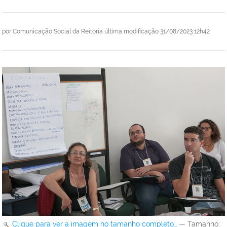
por
Comunicação Social da Reitoria
última modificação
31/08/2023 12h42
Clique para ver a imagem no tamanho completo…
—
Tamanho
: