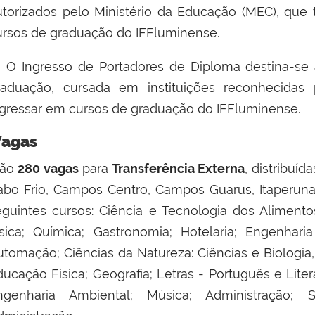
utorizados pelo Ministério da Educação (MEC), que
ursos de graduação do IFFluminense.
✅
O Ingresso de Portadores de Diploma destina-se 
raduação, cursada em instituições reconhecida
ngressar em cursos de graduação do IFFluminense.
agas
ão
280 vagas
para
Transferência Externa
, distribuíd
abo Frio, Campos Centro, Campos Guarus, Itaperun
eguintes cursos: Ciência e Tecnologia dos Aliment
ísica; Química; Gastronomia; Hotelaria; Engenhar
utomação; Ciências da Natureza: Ciências e Biologia,
ducação Física; Geografia; Letras - Português e Lite
ngenharia Ambiental; Música; Administração; 