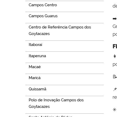
Campos Centro
d
Campos Guarus
➡️
G
Centro de Referência Campos dos
Goytacazes
p
Itaboraí
F
Itaperuna

p
Macaé

Maricá

Quissamã
re
Polo de Inovação Campos dos
Goytacazes
✳️