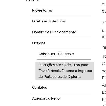
a
Pró-reitorias
c
Diretorias Sistêmicas
g
Horário de Funcionamento
i
Notícias
V
Cobertura Jif Sudeste
S
C
Inscrições até 13 de julho para
s
Transferência Externa e Ingresso
de Portadores de Diploma
F
A
Contatos
E
Agenda do Reitor
E