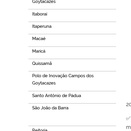
Goytacazes
Itaboraí
Itaperuna
Macaé
Maricá
Quissamã
Polo de Inovação Campos dos
Goytacazes
Santo Antônio de Pádua
2
São João da Barra
✅
Navegação
m
Reitoria