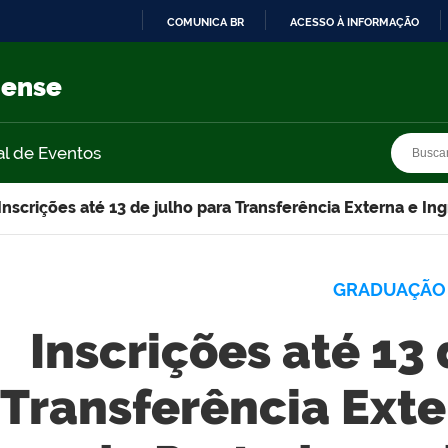
COMUNICA BR
ACESSO À INFORMAÇÃO
IR
PARA
nense
O
CONTEÚDO
Busca
Busca
al de Eventos
Inscrições até 13 de julho para Transferência Externa e I
GRADUAÇÃO
Inscrições até 13 
Transferência Exte