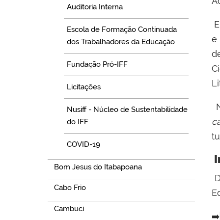
A
Auditoria Interna
Escola de Formação Continuada
e
dos Trabalhadores da Educação
d
Fundação Pró-IFF
C
L
Licitações
N
Nusiff - Núcleo de Sustentabilidade
c
do IFF
tu
COVID-19
I
Bom Jesus do Itabapoana
D
Cabo Frio
Ed
Cambuci
➡️