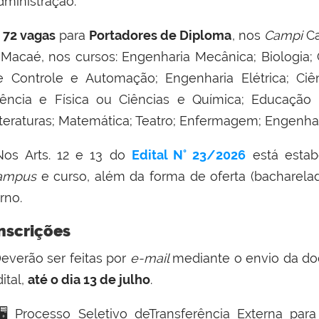
dministração.
E
72 vagas
para
Portadores de Diploma
, nos
Campi
C
 Macaé, nos cursos: Engenharia Mecânica; Biologia;
e Controle e Automação; Engenharia Elétrica; Ciên
iência e Física ou Ciências e Química; Educação F
iteraturas; Matemática; Teatro; Enfermagem; Engenhar
os Arts. 12 e 13 do
Edital N° 23/2026
está estab
ampus
e curso, além da forma de oferta (bacharelado
rno.
nscrições
everão ser feitas por
e-mail
mediante o envio
da
do
ital,
até o dia 13 de julho
.
🖥️
Processo Seletivo de
Transferência Externa
para 