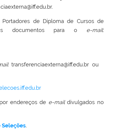
ciaexterna@iff.edu.br
.
s
Portadores de Diploma
de Cursos de
r os documentos para o
e-mail
:
mail
transferenciaexterna@iff.edu.br
ou
elecoes.iff.edu.br
 por endereços de
e-mail
divulgados no
e Seleções
.