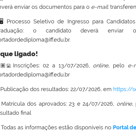
everá enviar os documentos para o
e-mail
:
transferen
🖥️
Processo Seletivo de Ingresso para Candidato
raduação: o candidato deverá envia
ortadordediploma@iff.edu.br
.
ique ligado!
🏽‍💻
Inscrições: 02 a 13/07/2026,
o
nline
, pelo
e-
ortadordediploma@iff.edu.br

Publicação dos resultados: 22/07/2026, em
https://s

Matrícula dos aprovados: 23 e 24/07/2026,
online
,
sultado final
Todas as informações estão disponíveis no
Portal d