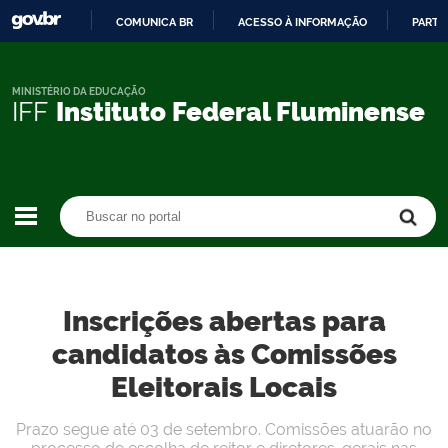
COMUNICA BR
ACESSO À INFORMAÇÃO
PARTI
IR
PARA
O
MINISTÉRIO DA EDUCAÇÃO
IFF
Instituto Federal Fluminense
CONTEÚDO
Buscar no portal
Buscar no portal
Inscrições abertas para
candidatos às Comissões
Eleitorais Locais
Prazo segue até 03 de setembro. Comissões atuarão no