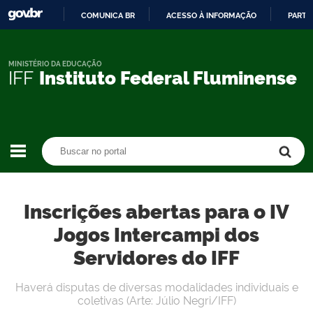
COMUNICA BR
ACESSO À INFORMAÇÃO
PARTI
IR
PARA
O
MINISTÉRIO DA EDUCAÇÃO
IFF
Instituto Federal Fluminense
CONTEÚDO
Buscar no portal
Buscar no portal
Inscrições abertas para o IV
Jogos Intercampi dos
Servidores do IFF
Haverá disputas de diversas modalidades individuais e
coletivas (Arte: Júlio Negri/IFF)