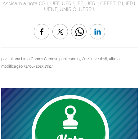
Assinam a nota CPII, UFF, UFRJ, IFF, UERJ, CEFET-RJ, IFRJ,
UENF, UNIRIO, UFRRJ.
por
Juliana Lima Gomes Cardoso
publicado
05/12/2022 11h18,
última
modificação
31/08/2023 13h14