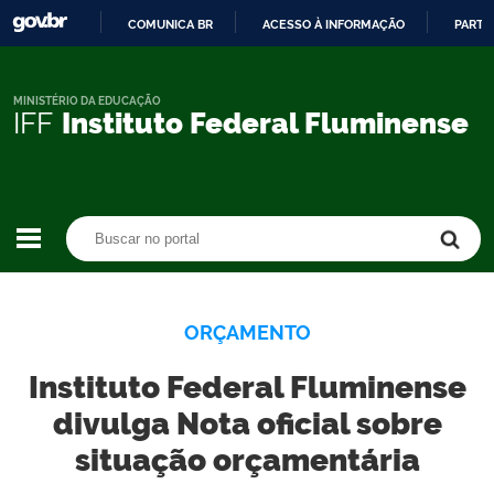
COMUNICA BR
ACESSO À INFORMAÇÃO
PARTI
IR
PARA
O
MINISTÉRIO DA EDUCAÇÃO
IFF
Instituto Federal Fluminense
CONTEÚDO
Buscar no portal
Buscar no portal
ORÇAMENTO
Instituto Federal Fluminense
divulga Nota oficial sobre
situação orçamentária