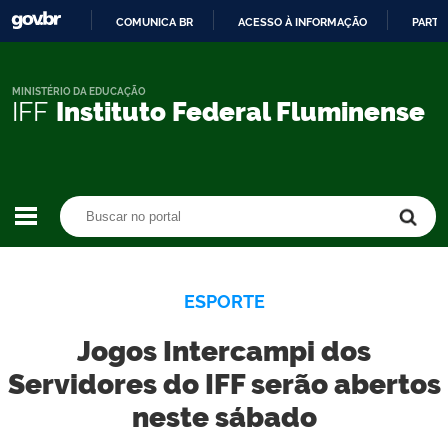
COMUNICA BR
ACESSO À INFORMAÇÃO
PARTI
IR
PARA
O
MINISTÉRIO DA EDUCAÇÃO
IFF
Instituto Federal Fluminense
CONTEÚDO
Buscar no portal
Buscar no portal
ESPORTE
Jogos Intercampi dos
Servidores do IFF serão abertos
neste sábado