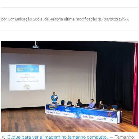
por
Comunicação Social da Reitoria
última modificação
31/08/2023 12h55
Clique para ver a imagem no tamanho completo…
—
Tamanho
: