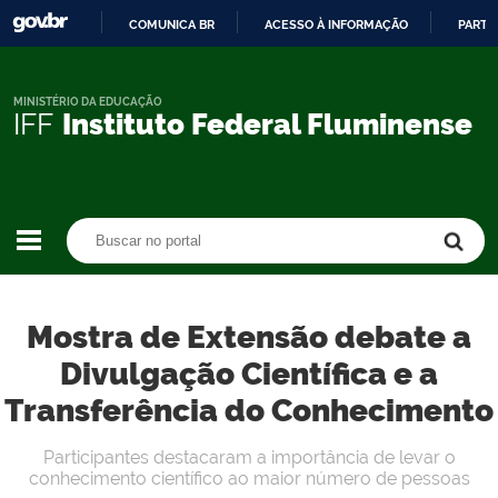
COMUNICA BR
ACESSO À INFORMAÇÃO
PARTI
IR
PARA
O
MINISTÉRIO DA EDUCAÇÃO
IFF
Instituto Federal Fluminense
CONTEÚDO
Buscar no portal
Buscar no portal
Mostra de Extensão debate a
Divulgação Científica e a
Transferência do Conhecimento
Participantes destacaram a importância de levar o
conhecimento científico ao maior número de pessoas