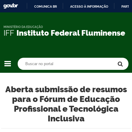
COMUNICA BR
ACESSO À INFORMAÇÃO
PARTI
IR
PARA
O
MINISTÉRIO DA EDUCAÇÃO
IFF
Instituto Federal Fluminense
CONTEÚDO
Buscar no portal
Buscar no portal
Aberta submissão de resumos
para o Fórum de Educação
Profissional e Tecnológica
Inclusiva