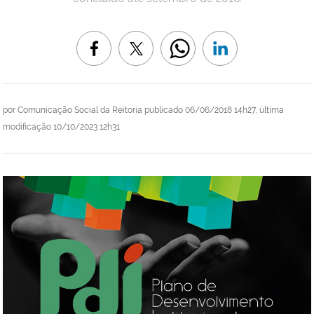
por
Comunicação Social da Reitoria
publicado
06/06/2018 14h27,
última
modificação
10/10/2023 12h31