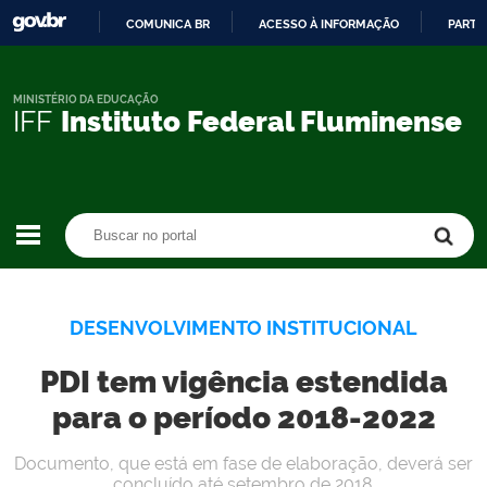
COMUNICA BR
ACESSO À INFORMAÇÃO
PARTI
IR
PARA
O
MINISTÉRIO DA EDUCAÇÃO
IFF
Instituto Federal Fluminense
CONTEÚDO
Buscar no portal
Buscar no portal
DESENVOLVIMENTO INSTITUCIONAL
PDI tem vigência estendida
para o período 2018-2022
Documento, que está em fase de elaboração, deverá ser
concluído até setembro de 2018.