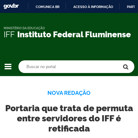
COMUNICA BR
ACESSO À INFORMAÇÃO
PARTI
IR
PARA
O
MINISTÉRIO DA EDUCAÇÃO
IFF
Instituto Federal Fluminense
CONTEÚDO
Buscar no portal
Buscar no portal
NOVA REDAÇÃO
Portaria que trata de permuta
entre servidores do IFF é
retificada