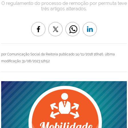
O regulamento do processo de remoção por permuta teve
três artigos alterados.
por
Comunicação Social da Reitoria
publicado
14/11/2018 16h46,
última
modificação
31/08/2023 12h52