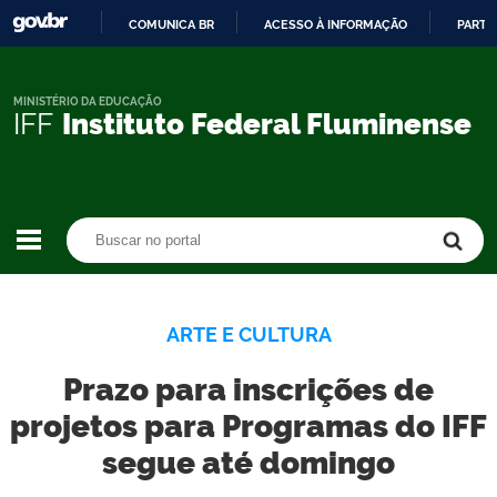
COMUNICA BR
ACESSO À INFORMAÇÃO
PARTI
IR
PARA
O
MINISTÉRIO DA EDUCAÇÃO
IFF
Instituto Federal Fluminense
CONTEÚDO
Buscar no portal
Buscar no portal
ARTE E CULTURA
Prazo para inscrições de
projetos para Programas do IFF
segue até domingo