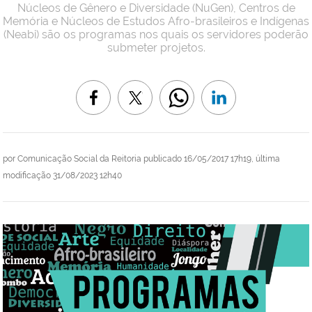
Núcleos de Gênero e Diversidade (NuGen), Centros de
Memória e Núcleos de Estudos Afro-brasileiros e Indígenas
(Neabi) são os programas nos quais os servidores poderão
submeter projetos.
por
Comunicação Social da Reitoria
publicado
16/05/2017 17h19,
última
modificação
31/08/2023 12h40