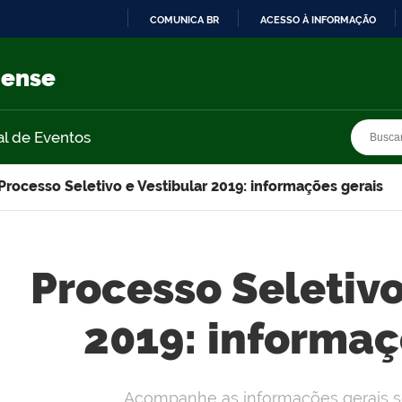
COMUNICA BR
ACESSO À INFORMAÇÃO
IR
PARA
nense
O
CONTEÚDO
Busca
Busca
al de Eventos
Processo Seletivo e Vestibular 2019: informações gerais
Processo Seletivo
2019: informaç
Acompanhe as informações gerais s