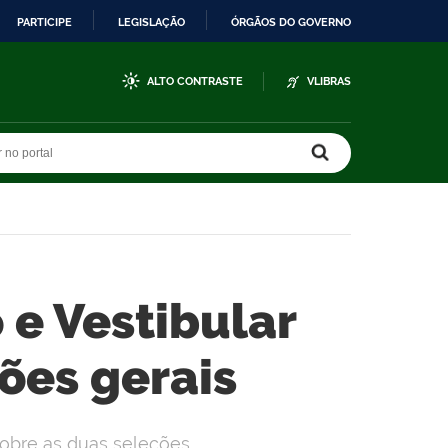
PARTICIPE
LEGISLAÇÃO
ÓRGÃOS DO GOVERNO
ALTO CONTRASTE
VLIBRAS
r no portal
r no portal
 e Vestibular
ões gerais
obre as duas seleções.