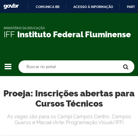
COMUNICA BR
ACESSO À INFORMAÇÃO
PARTI
IR
PARA
O
MINISTÉRIO DA EDUCAÇÃO
IFF
Instituto Federal Fluminense
CONTEÚDO
Buscar no portal
Buscar no portal
Proeja: Inscrições abertas para
Cursos Técnicos
As vagas são para os Campi Campos Centro, Campos
Guarus e Macaé (Arte: Programação Visual/IFF)