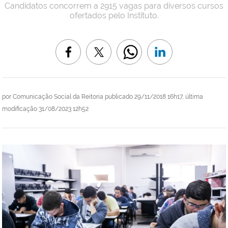
Candidatos concorrem a 2915 vagas para diversos cursos
ofertados pelo Instituto.
por
Comunicação Social da Reitoria
publicado
29/11/2018 16h17,
última
modificação
31/08/2023 12h52