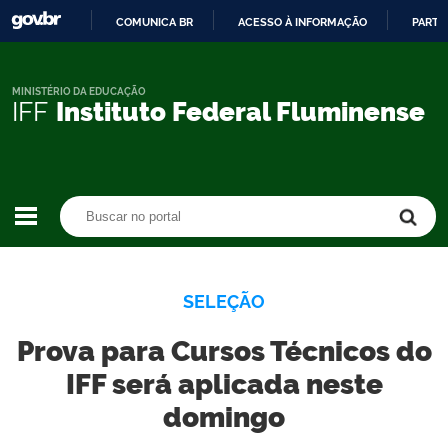
COMUNICA BR
ACESSO À INFORMAÇÃO
PARTI
IR
PARA
O
MINISTÉRIO DA EDUCAÇÃO
IFF
Instituto Federal Fluminense
CONTEÚDO
Buscar no portal
Buscar no portal
SELEÇÃO
Prova para Cursos Técnicos do
IFF será aplicada neste
domingo