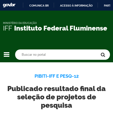
COMUNICA BR
ACESSO À INFORMAÇÃO
PARTI
IR
PARA
O
MINISTÉRIO DA EDUCAÇÃO
IFF
Instituto Federal Fluminense
CONTEÚDO
Buscar no portal
Buscar no portal
PIBITI-IFF E PESQ-12
Publicado resultado final da
seleção de projetos de
pesquisa