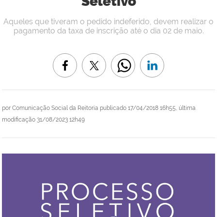
Seletivo
Aqueles que tiveram o pedido indeferido, devem realizar o
pagamento da taxa de inscrição até o dia 02 de maio.
por
Comunicação Social da Reitoria
publicado
17/04/2018 16h55,
última
modificação
31/08/2023 12h49