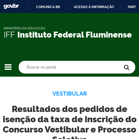
COMUNICA BR
ACESSO À INFORMAÇÃO
PARTI
IR
PARA
O
MINISTÉRIO DA EDUCAÇÃO
IFF
Instituto Federal Fluminense
CONTEÚDO
Buscar no portal
Buscar no portal
VESTIBULAR
Resultados dos pedidos de
isenção da taxa de inscrição do
Concurso Vestibular e Processo