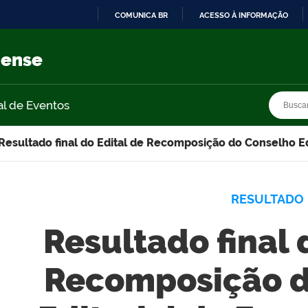
COMUNICA BR
ACESSO À INFORMAÇÃO
IR
PARA
nense
O
CONTEÚDO
Busca
Busca
al de Eventos
Resultado final do Edital de Recomposição do Conselho Edi
RESULTADO
Resultado final 
Recomposição d