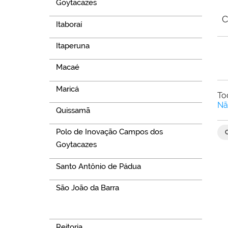
Goytacazes
C
Itaboraí
Itaperuna
Macaé
Maricá
To
Nã
Quissamã
Polo de Inovação Campos dos
Goytacazes
Santo Antônio de Pádua
São João da Barra
Navegação
Reitoria