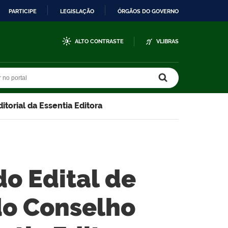
PARTICIPE
LEGISLAÇÃO
ÓRGÃOS DO GOVERNO
ALTO CONTRASTE
VLIBRAS
r no portal
r no portal
torial da Essentia Editora
do Edital de
o Conselho