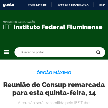
COMUNICA BR
ACESSO À INFORMAÇÃO
PARTI
IR
PARA
O
MINISTÉRIO DA EDUCAÇÃO
IFF
Instituto Federal Fluminense
CONTEÚDO
Buscar no portal
Buscar no portal
ÓRGÃO MÁXIMO
Reunião do Consup remarcada
para esta quinta-feira, 14
A reunião será transmitida pelo IFF Tube.