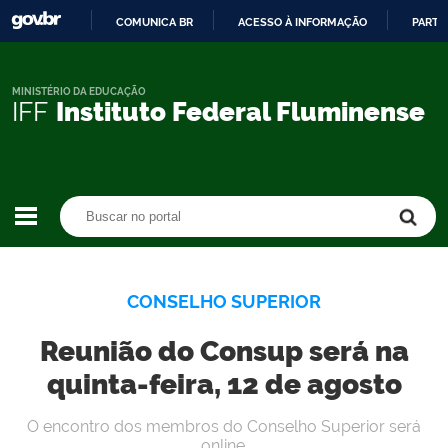
COMUNICA BR
ACESSO À INFORMAÇÃO
PARTI
IR
PARA
O
MINISTÉRIO DA EDUCAÇÃO
IFF
Instituto Federal Fluminense
CONTEÚDO
Buscar no portal
Buscar no portal
CONSELHO SUPERIOR
Reunião do Consup será na
quinta-feira, 12 de agosto
O encontro dos membros do Conselho Superior será
online.