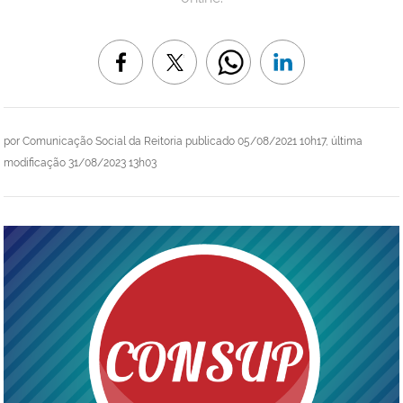
por
Comunicação Social da Reitoria
publicado
05/08/2021 10h17,
última
modificação
31/08/2023 13h03