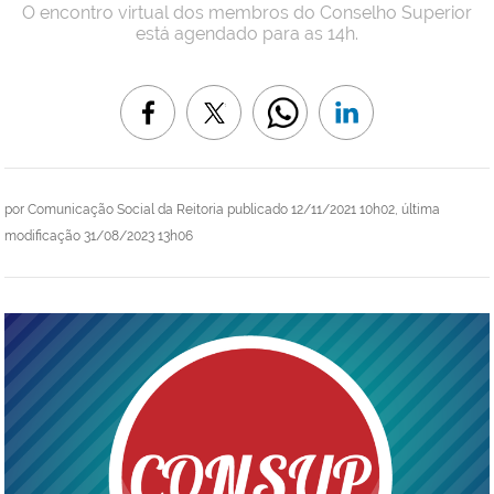
O encontro virtual dos membros do Conselho Superior
está agendado para as 14h.
por
Comunicação Social da Reitoria
publicado
12/11/2021 10h02,
última
modificação
31/08/2023 13h06