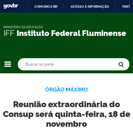
COMUNICA BR
ACESSO À INFORMAÇÃO
PARTI
IR
PARA
O
MINISTÉRIO DA EDUCAÇÃO
IFF
Instituto Federal Fluminense
CONTEÚDO
Buscar no portal
Buscar no portal
ÓRGÃO MÁXIMO
Reunião extraordinária do
Consup será quinta-feira, 18 de
novembro