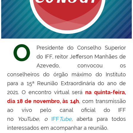
O
Presidente do Conselho Superior
do IFF, reitor Jefferson Manhães de
Azevedo, convocou os
conselheiros do órgão máximo do Instituto
para a 15ª Reunião Extraordinária do ano de
2021. O encontro virtual será
na
quint
a-feira,
dia 18 de novembro, às
14h
,
com transmissão
ao vivo pelo canal oficial do IFF
no
YouTube, o
I
FF
Tube
,
aberta para todos
interessados em acompanhar a reunião.