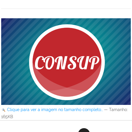
Clique para ver a imagem no tamanho completo…
—
Tamanho
:
165KB