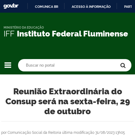
COMUNICA BR
ACESSO À INFORMAÇÃO
PARTI
IR
PARA
O
MINISTÉRIO DA EDUCAÇÃO
IFF
Instituto Federal Fluminense
CONTEÚDO
Buscar no portal
Buscar no portal
Reunião Extraordinária do
Consup será na sexta-feira, 29
de outubro
por
Comunicação Social da Reitoria
última modificação
31/08/2023 13h05