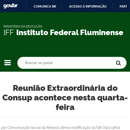
COMUNICA BR
ACESSO À INFORMAÇÃO
PARTI
IR
PARA
O
MINISTÉRIO DA EDUCAÇÃO
IFF
Instituto Federal Fluminense
CONTEÚDO
Buscar no portal
Buscar no portal
Reunião Extraordinária do
Consup acontece nesta quarta-
feira
por
Comunicação Social da Reitoria
última modificação
31/08/2023 13h02