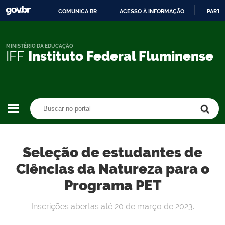
COMUNICA BR
ACESSO À INFORMAÇÃO
PARTI
IR
PARA
O
MINISTÉRIO DA EDUCAÇÃO
IFF
Instituto Federal Fluminense
CONTEÚDO
Buscar no portal
Buscar no portal
Seleção de estudantes de
Ciências da Natureza para o
Programa PET
Inscrições abertas até 20 de março de 2023.