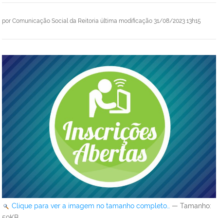
por
Comunicação Social da Reitoria
última modificação
31/08/2023 13h15
Clique para ver a imagem no tamanho completo…
—
Tamanho
:
59KB