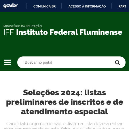
COMUNICA BR
ACESSO À INFORMAÇÃO
PARTI
IR
PARA
O
MINISTÉRIO DA EDUCAÇÃO
IFF
Instituto Federal Fluminense
CONTEÚDO
Buscar no portal
Buscar no portal
Seleções 2024: listas
preliminares de inscritos e de
atendimento especial
Candidato cujo nome não estiver na lista deverá entrar