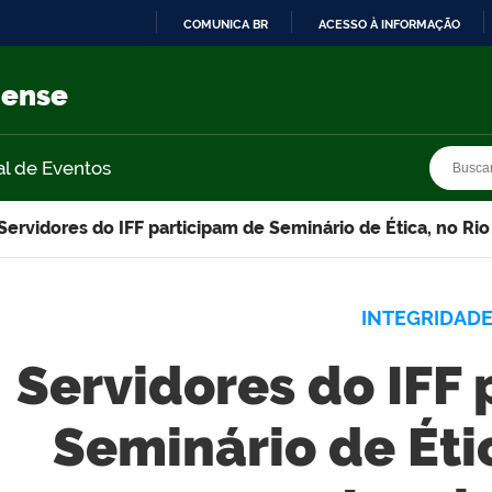
COMUNICA BR
ACESSO À INFORMAÇÃO
IR
PARA
nense
O
CONTEÚDO
Busca
Busca
al de Eventos
Servidores do IFF participam de Seminário de Ética, no Rio
INTEGRIDAD
Servidores do IFF
Seminário de Étic