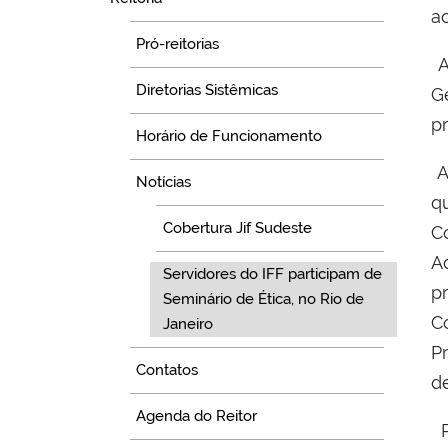
a
Pró-reitorias
A
Diretorias Sistêmicas
G
p
Horário de Funcionamento
A
Notícias
q
Cobertura Jif Sudeste
C
A
Servidores do IFF participam de
p
Seminário de Ética, no Rio de
C
Janeiro
P
Contatos
d
Agenda do Reitor
P