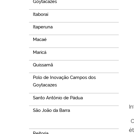
Goytacazes
Itaboraí
Itaperuna
Macaé
Maricá
Quissamã
Polo de Inovação Campos dos
Goytacazes
Santo Antônio de Pádua
I
São João da Barra
O
Navegação
é
Reitoria