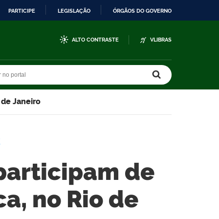
PARTICIPE
LEGISLAÇÃO
ÓRGÃOS DO GOVERNO
ALTO CONTRASTE
VLIBRAS
r no portal
r no portal
 de Janeiro
E
 participam de
a, no Rio de