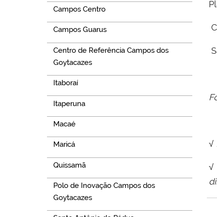
Pl
Campos Centro
C
Campos Guarus
S
Centro de Referência Campos dos
Goytacazes
Itaboraí
F
Itaperuna
Macaé
√
Maricá
Quissamã
√
d
Polo de Inovação Campos dos
Goytacazes