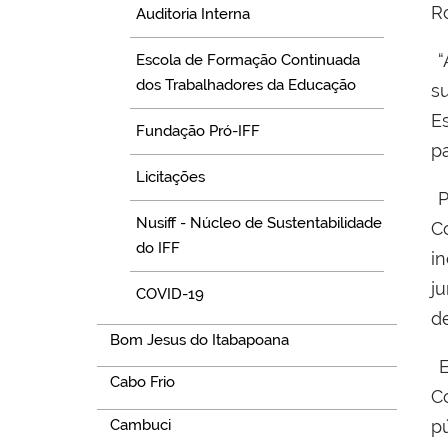
R
Auditoria Interna
“
Escola de Formação Continuada
dos Trabalhadores da Educação
s
E
Fundação Pró-IFF
pa
Licitações
P
Nusiff - Núcleo de Sustentabilidade
C
do IFF
i
j
COVID-19
de
Bom Jesus do Itabapoana
E
Cabo Frio
C
Cambuci
p