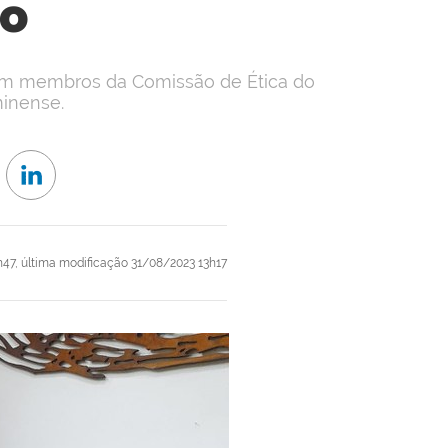
ro
com membros da Comissão de Ética do
minense.
h47,
última modificação
31/08/2023 13h17