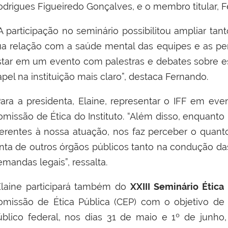
odrigues Figueiredo Gonçalves, e o membro titular, F
A participação no seminário possibilitou ampliar tan
ua relação com a saúde mental das equipes e as pers
star em um evento com palestras e debates sobre e
pel na instituição mais claro”, destaca Fernando.
ara a presidenta, Elaine, representar o IFF em ev
omissão de Ética do Instituto. “Além disso, enquanto
nerentes à nossa atuação, nos faz perceber o quan
unta de outros órgãos públicos tanto na condução d
mandas legais”, ressalta.
laine participará também do
XXIII Seminário Ética
omissão de Ética Pública (CEP) com o objetivo de f
úblico federal, nos dias 31 de maio e 1º de junho