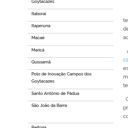
Goytacazes
Itaboraí
t
Itaperuna
d
a
Macaé
Maricá
A
ca
Quissamã
e
Polo de Inovação Campos dos
m
Goytacazes
t
Santo Antônio de Pádua
O
São João da Barra
p
c
Navegação
Reitoria