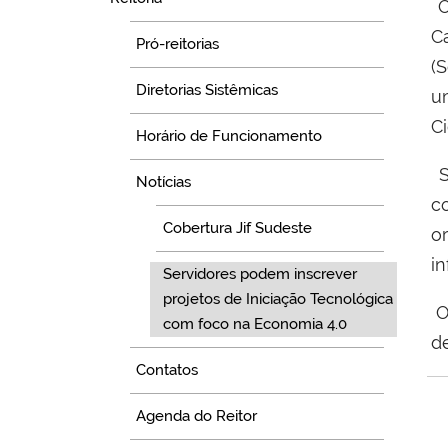
O
C
Pró-reitorias
(
Diretorias Sistêmicas
u
Ci
Horário de Funcionamento
S
Notícias
c
Cobertura Jif Sudeste
o
i
Servidores podem inscrever
projetos de Iniciação Tecnológica
O
com foco na Economia 4.0
d
Contatos
Agenda do Reitor