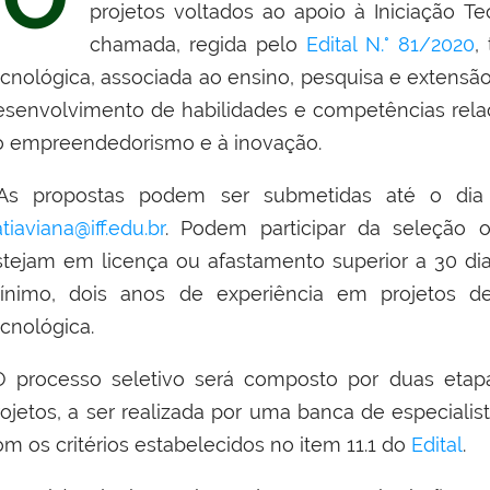
projetos voltados ao apoio à Iniciação T
chamada, regida pelo
Edital N.° 81/2020
,
ecnológica, associada ao ensino, pesquisa e extensã
esenvolvimento de habilidades e competências relaci
o empreendedorismo e à inovação.
s propostas podem ser submetidas até o di
tiaviana@iff.edu.br
. Podem participar da seleção 
stejam em licença ou afastamento superior a 30 di
ínimo, dois anos de experiência em projetos de
ecnológica.
 processo seletivo será composto por duas etapa
rojetos, a ser realizada por uma banca de especiali
om os critérios estabelecidos no item 11.1 do
Edital
.