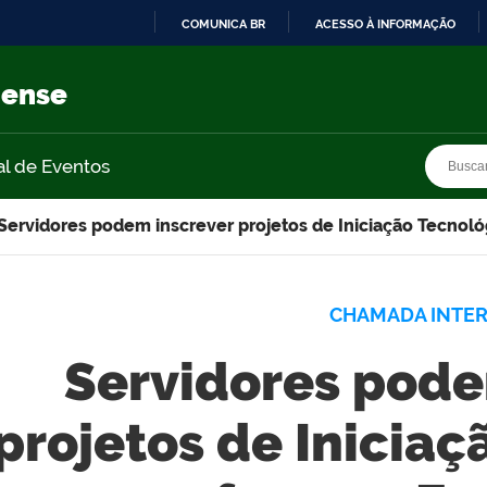
COMUNICA BR
ACESSO À INFORMAÇÃO
IR
PARA
nense
O
CONTEÚDO
Busca
Busca
al de Eventos
Servidores podem inscrever projetos de Iniciação Tecnol
CHAMADA INTE
Servidores pode
projetos de Inicia