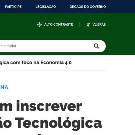
PARTICIPE
LEGISLAÇÃO
ÓRGÃOS DO GOVERNO
ALTO CONTRASTE
VLIBRAS
r no portal
r no portal
ógica com foco na Economia 4.0
RNA
m inscrever
ção Tecnológica