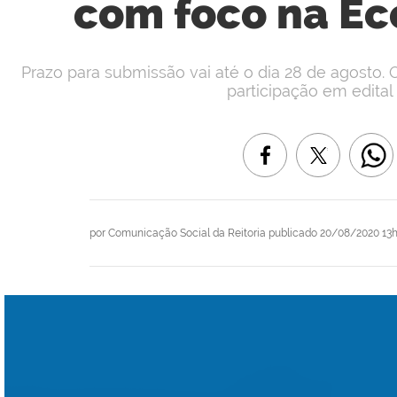
com foco na Ec
Prazo para submissão vai até o dia 28 de agosto. O 
participação em edital 
por
Comunicação Social da Reitoria
publicado
20/08/2020 13