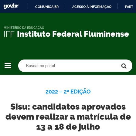
COMUNICA BR
ACESSO À INFORMAÇÃO
PARTI
IR
PARA
O
MINISTÉRIO DA EDUCAÇÃO
IFF
Instituto Federal Fluminense
CONTEÚDO
Buscar no portal
Buscar no portal
2022 – 2ª EDIÇÃO
Sisu: candidatos aprovados
devem realizar a matrícula de
13 a 18 de julho