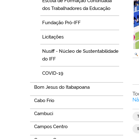
Escola de Formação Continuada
dos Trabalhadores da Educação
Fundação Pró-IFF
Licitações
Nusiff - Núcleo de Sustentabilidade
do IFF
COVID-19
Bom Jesus do Itabapoana
To
Nã
Cabo Frio
Cambuci
Campos Centro