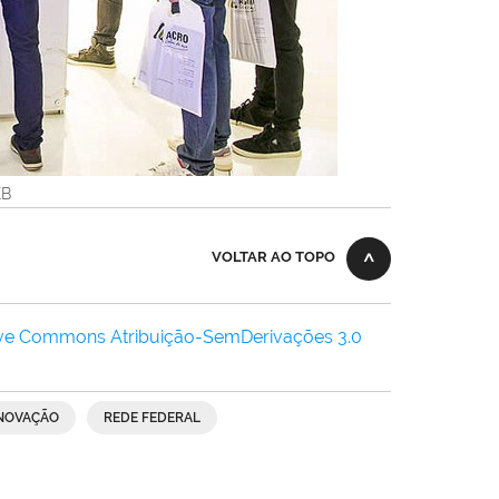
KB
VOLTAR AO TOPO
ive Commons Atribuição-SemDerivações 3.0
INOVAÇÃO
REDE FEDERAL