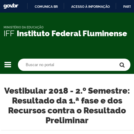
COMUNICA BR
ACESSO À INFORMAÇÃO
PARTI
IR
PARA
O
MINISTÉRIO DA EDUCAÇÃO
IFF
Instituto Federal Fluminense
CONTEÚDO
Buscar no portal
Buscar no portal
Vestibular 2018 - 2.º Semestre:
Resultado da 1.ª fase e dos
Recursos contra o Resultado
Preliminar