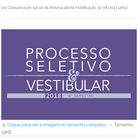
por
Comunicação Social da Reitoria
última modificação
31/08/2023 12h50
Clique para ver a imagem no tamanho completo…
—
Tamanho
:
33KB