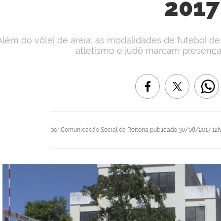
2017
Além do vôlei de areia, as modalidades de futebol de
atletismo e judô marcam presença n
por
Comunicação Social da Reitoria
publicado
30/08/2017 12