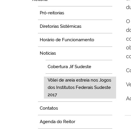
du
Pró-reitorias
O
Diretorias Sistêmicas
d
c
Horário de Funcionamento
o
Notícias
co
Cobertura Jif Sudeste
C
Vôlei de areia estreia nos Jogos
V
dos Institutos Federais Sudeste
2017
A
Contatos
Agenda do Reitor