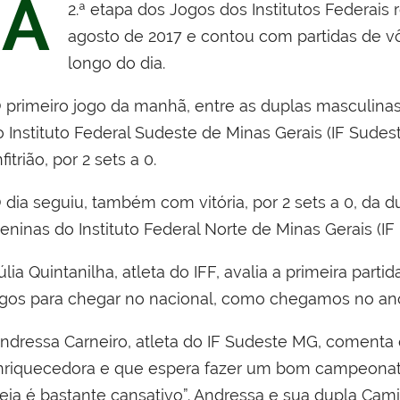
A
2.ª etapa dos Jogos dos Institutos Federais 
agosto de 2017 e contou com partidas de vôl
longo do dia.
 primeiro jogo da manhã, entre as duplas masculinas 
o Instituto Federal Sudeste de Minas Gerais (IF Sudes
fitrião, por 2 sets a 0.
dia seguiu, também com vitória, por 2 sets a 0, da d
eninas do Instituto Federal Norte de Minas Gerais (IF
lia Quintanilha, atleta do IFF, avalia a primeira part
ogos para chegar no nacional, como chegamos no an
ndressa Carneiro, atleta do IF Sudeste MG, comenta 
nriquecedora e que espera fazer um bom campeonato
reia é bastante cansativo”. Andressa e sua dupla Cami