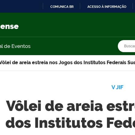
COMUNICA BR
ACESSO À INFORMAÇÃO
IR
PARA
nense
O
CONTEÚDO
Busca
Busca
al de Eventos
Vôlei de areia estreia nos Jogos dos Institutos Federais S
V JIF
Vôlei de areia est
dos Institutos Fe