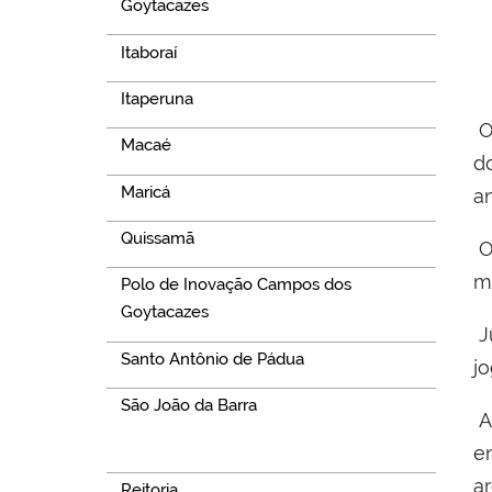
Goytacazes
Itaboraí
Itaperuna
O
Macaé
d
Maricá
an
Quissamã
O 
m
Polo de Inovação Campos dos
Goytacazes
Jú
Santo Antônio de Pádua
j
São João da Barra
A
Navegação
e
a
Reitoria