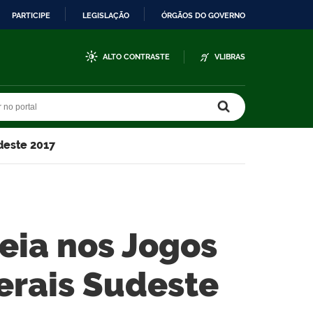
PARTICIPE
LEGISLAÇÃO
ÓRGÃOS DO GOVERNO
ALTO CONTRASTE
VLIBRAS
r no portal
r no portal
udeste 2017
reia nos Jogos
derais Sudeste