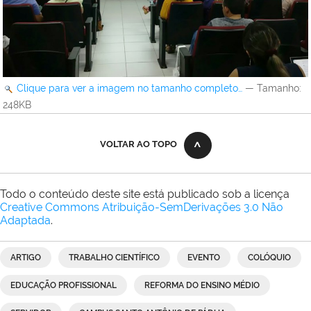
Clique para ver a imagem no tamanho completo…
—
Tamanho
:
248KB
VOLTAR AO TOPO
Todo o conteúdo deste site está publicado sob a licença
Creative Commons Atribuição-SemDerivações 3.0 Não
Adaptada
.
ARTIGO
TRABALHO CIENTÍFICO
EVENTO
COLÓQUIO
EDUCAÇÃO PROFISSIONAL
REFORMA DO ENSINO MÉDIO