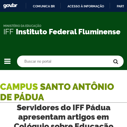
COMUNICA BR
ACESSO À INFORMAÇÃO
PARTI
IR
PARA
O
MINISTÉRIO DA EDUCAÇÃO
IFF
Instituto Federal Fluminense
CONTEÚDO
Buscar no portal
Buscar no portal
CAMPUS
SANTO ANTÔNIO
DE PÁDUA
Servidores do IFF Pádua
apresentam artigos em
Colóquio sobre Educação