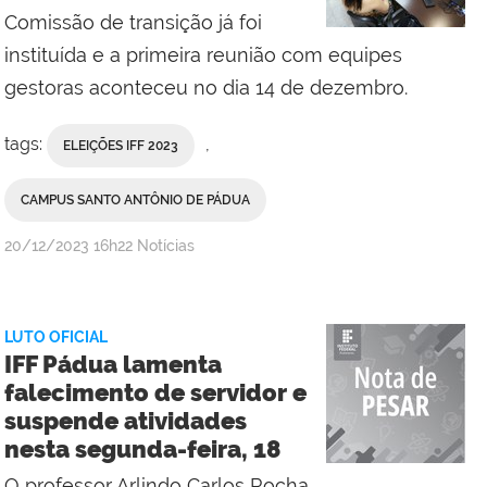
Itabapoana
Comissão de transição já foi
e
instituída e a primeira reunião com equipes
Campus
gestoras aconteceu no dia 14 de dezembro.
Pádua
tags:
,
ELEIÇÕES IFF 2023
CAMPUS SANTO ANTÔNIO DE PÁDUA
por
publicado
20/12/2023
16h22
Notícias
Comunicação
Social
do
LUTO OFICIAL
Campus
IFF Pádua lamenta
Bom
falecimento de servidor e
Jesus
suspende atividades
do
nesta segunda-feira, 18
Itabapoana
e
O professor Arlindo Carlos Rocha