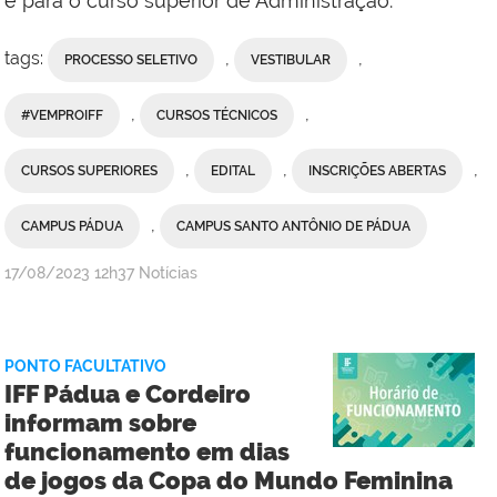
e para o curso superior de Administração.
tags:
,
,
PROCESSO SELETIVO
VESTIBULAR
,
,
#VEMPROIFF
CURSOS TÉCNICOS
,
,
,
CURSOS SUPERIORES
EDITAL
INSCRIÇÕES ABERTAS
,
CAMPUS PÁDUA
CAMPUS SANTO ANTÔNIO DE PÁDUA
por
publicado
17/08/2023
12h37
Notícias
admin
PONTO FACULTATIVO
IFF Pádua e Cordeiro
informam sobre
funcionamento em dias
de jogos da Copa do Mundo Feminina