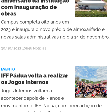
aniversário da instituição
Centro
com inauguração de
obras
Campus completa oito anos em
2023 e inaugura o novo prédio de almoxarifado e
novas salas administrativas no dia 14 de novembro.
por
publicado
30/10/2023
10h46
Notícias
Erika
Fonseca
de
EVENTO
Azevedo
IFF Pádua volta a realizar
Vieira
os Jogos Internos
Jogos Internos voltam a
acontecer depois de 7 anos e
movimentam o IFF Pádua, com arrecadação de