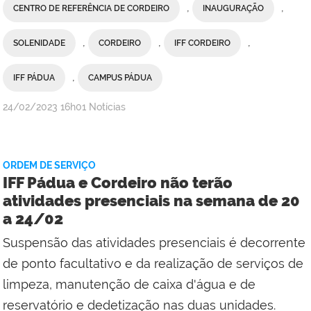
,
,
CENTRO DE REFERÊNCIA DE CORDEIRO
INAUGURAÇÃO
,
,
,
SOLENIDADE
CORDEIRO
IFF CORDEIRO
,
IFF PÁDUA
CAMPUS PÁDUA
por
publicado
24/02/2023
16h01
Notícias
Comunicação
Social
do
ORDEM DE SERVIÇO
Campus
IFF Pádua e Cordeiro não terão
Itaperuna
atividades presenciais na semana de 20
com
a 24/02
Comunicação
Social
Suspensão das atividades presenciais é decorrente
do
de ponto facultativo e da realização de serviços de
Campus
limpeza, manutenção de caixa d'água e de
Pádua
reservatório e dedetização nas duas unidades.