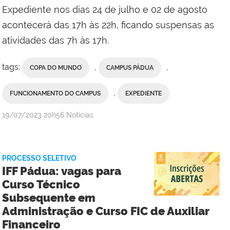
Expediente nos dias 24 de julho e 02 de agosto
acontecerá das 17h às 22h, ficando suspensas as
atividades das 7h às 17h.
tags:
,
,
COPA DO MUNDO
CAMPUS PÁDUA
,
FUNCIONAMENTO DO CAMPUS
EXPEDIENTE
por
publicado
19/07/2023
20h56
Notícias
Comunicação
Social
do
PROCESSO SELETIVO
Campus
IFF Pádua: vagas para
Bom
Curso Técnico
Jesus
Subsequente em
do
Administração e Curso FIC de Auxiliar
Itabapoana
Financeiro
e