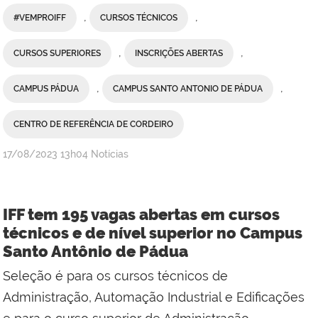
,
,
#VEMPROIFF
CURSOS TÉCNICOS
,
,
CURSOS SUPERIORES
INSCRIÇÕES ABERTAS
,
,
CAMPUS PÁDUA
CAMPUS SANTO ANTONIO DE PÁDUA
CENTRO DE REFERÊNCIA DE CORDEIRO
por
publicado
17/08/2023
13h04
Notícias
admin
IFF tem 195 vagas abertas em cursos
técnicos e de nível superior no Campus
Santo Antônio de Pádua
Seleção é para os cursos técnicos de
Administração, Automação Industrial e Edificações