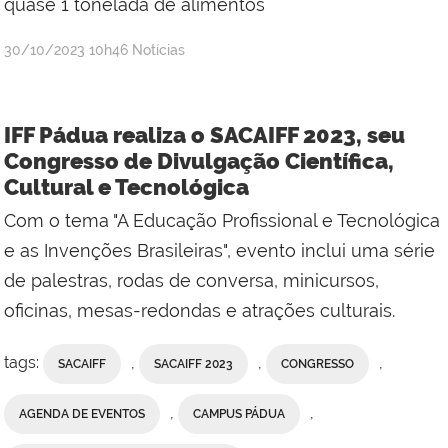
quase 1 tonelada de alimentos
por
publicado
30/10/2023
10h46
Notícias
Alexandre
Willian
Dias
IFF Pádua realiza o SACAIFF 2023, seu
Ferreira
Congresso de Divulgação Científica,
Cultural e Tecnológica
Com o tema "A Educação Profissional e Tecnológica
e as Invenções Brasileiras", evento inclui uma série
de palestras, rodas de conversa, minicursos,
oficinas, mesas-redondas e atrações culturais.
tags:
,
,
,
SACAIFF
SACAIFF 2023
CONGRESSO
,
,
AGENDA DE EVENTOS
CAMPUS PÁDUA