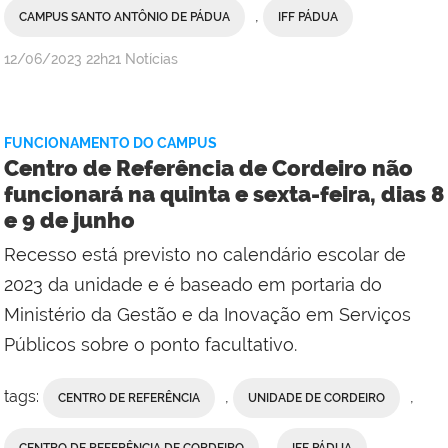
,
CAMPUS SANTO ANTÔNIO DE PÁDUA
IFF PÁDUA
por
publicado
12/06/2023
22h21
Notícias
Comunicação
Social
do
FUNCIONAMENTO DO CAMPUS
Campus
Centro de Referência de Cordeiro não
Itaperuna
funcionará na quinta e sexta-feira, dias 8
com
e 9 de junho
Comunicação
Social
Recesso está previsto no calendário escolar de
do
2023 da unidade e é baseado em portaria do
Campus
Ministério da Gestão e da Inovação em Serviços
Pádua
Públicos sobre o ponto facultativo.
tags:
,
,
CENTRO DE REFERÊNCIA
UNIDADE DE CORDEIRO
,
,