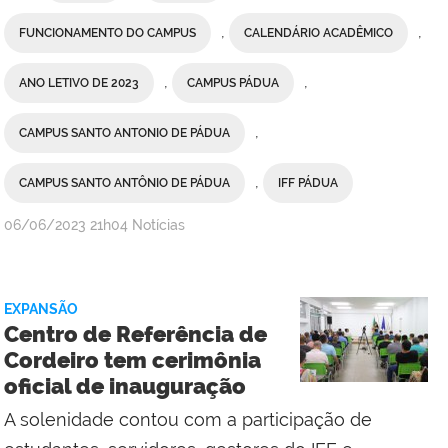
,
,
FUNCIONAMENTO DO CAMPUS
CALENDÁRIO ACADÊMICO
,
,
ANO LETIVO DE 2023
CAMPUS PÁDUA
,
CAMPUS SANTO ANTONIO DE PÁDUA
,
CAMPUS SANTO ANTÔNIO DE PÁDUA
IFF PÁDUA
por
publicado
06/06/2023
21h04
Notícias
Comunicação
Social
do
EXPANSÃO
Campus
Centro de Referência de
Maricá
Cordeiro tem cerimônia
com
oficial de inauguração
Comunicação
Social
A solenidade contou com a participação de
do