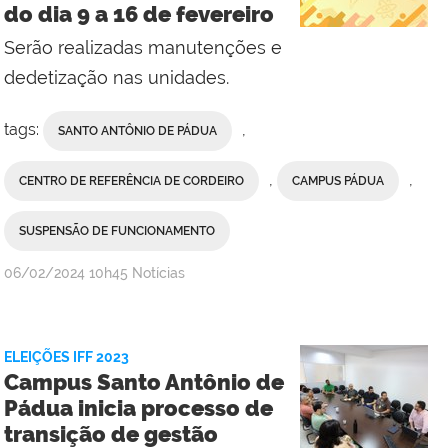
do dia 9 a 16 de fevereiro
Itabapoana
e
Serão realizadas manutenções e
Campus
dedetização nas unidades.
Santo
Antônio
tags:
,
SANTO ANTÔNIO DE PÁDUA
de
Pádua
,
,
CENTRO DE REFERÊNCIA DE CORDEIRO
CAMPUS PÁDUA
SUSPENSÃO DE FUNCIONAMENTO
por
publicado
06/02/2024
10h45
Notícias
Comunicação
Social
do
ELEIÇÕES IFF 2023
Campus
Campus Santo Antônio de
Bom
Pádua inicia processo de
Jesus
transição de gestão
do