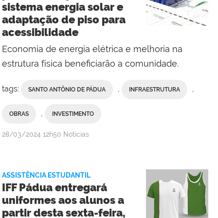
sistema energia solar e
Comunicação
adaptação de piso para
Social
acessibilidade
do
Campus
Economia de energia elétrica e melhoria na
Santo
estrutura física beneficiarão a comunidade.
Antônio
de
tags:
,
,
SANTO ANTÔNIO DE PÁDUA
INFRAESTRUTURA
Páduaana.viana@iff.edu.br
,
OBRAS
INVESTIMENTO
por
publicado
28/03/2024
12h50
Notícias
Comunicação
Social
do
ASSISTÊNCIA ESTUDANTIL
Campus
IFF Pádua entregará
Bom
uniformes aos alunos a
Jesus
partir desta sexta-feira,
do