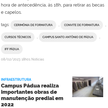
Social
hora de antecedência, às 18h, para retirar as becas
do
e capelos.
Campus
Itaperuna
tags:
,
,
CERIMÔNIA DE FORMATURA
CONVITE DE FORMATURA
,
,
CURSOS TÉCNICOS
CAMPUS SANTO ANTÔNIO DE PÁDUA
IFF PÁDUA
por
publicado
08/02/2023
18h01
Notícias
Comunicação
Social
do
INFRAESTRUTURA
Campus
Campus Pádua realiza
Santo
importantes obras de
Antônio
manutenção predial em
de
2022
Pádua