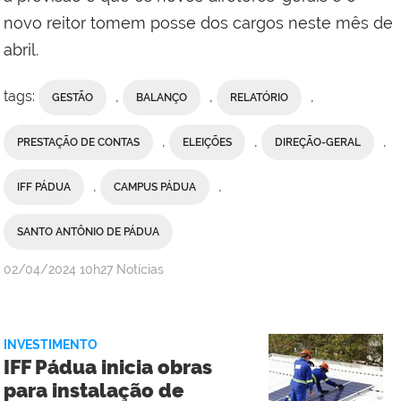
novo reitor tomem posse dos cargos neste mês de
abril.
tags:
,
,
,
GESTÃO
BALANÇO
RELATÓRIO
,
,
,
PRESTAÇÃO DE CONTAS
ELEIÇÕES
DIREÇÃO-GERAL
,
,
IFF PÁDUA
CAMPUS PÁDUA
SANTO ANTÔNIO DE PÁDUA
por
publicado
02/04/2024
10h27
Notícias
Comunicação
Social
do
INVESTIMENTO
Campus
IFF Pádua inicia obras
Itaperuna
para instalação de
com