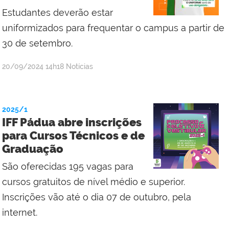
Estudantes deverão estar
uniformizados para frequentar o campus a partir de
30 de setembro.
por
publicado
20/09/2024
14h18
Notícias
Alexandre
Willian
Dias
2025/1
Ferreira
IFF Pádua abre inscrições
para Cursos Técnicos e de
Graduação
São oferecidas 195 vagas para
cursos gratuitos de nível médio e superior.
Inscrições vão até o dia 07 de outubro, pela
internet.