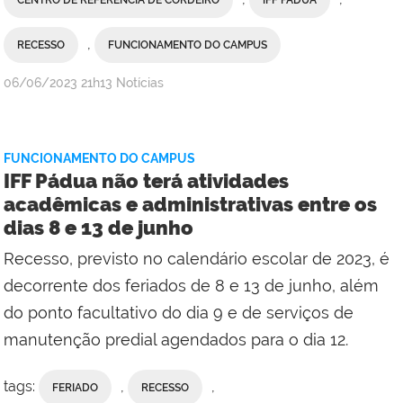
CENTRO DE REFERÊNCIA DE CORDEIRO
IFF PÁDUA
,
RECESSO
FUNCIONAMENTO DO CAMPUS
por
publicado
06/06/2023
21h13
Notícias
Comunicação
Social
do
FUNCIONAMENTO DO CAMPUS
Campus
IFF Pádua não terá atividades
Maricá
acadêmicas e administrativas entre os
com
dias 8 e 13 de junho
Comunicação
Social
Recesso, previsto no calendário escolar de 2023, é
do
decorrente dos feriados de 8 e 13 de junho, além
Campus
do ponto facultativo do dia 9 e de serviços de
Santo
manutenção predial agendados para o dia 12.
Antônio
de
Pádua
tags:
,
,
FERIADO
RECESSO