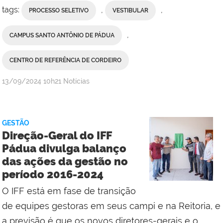
tags:
,
,
PROCESSO SELETIVO
VESTIBULAR
,
CAMPUS SANTO ANTÔNIO DE PÁDUA
CENTRO DE REFERÊNCIA DE CORDEIRO
por
publicado
13/09/2024
10h21
Notícias
Comunicação
Social
do
GESTÃO
Campus
Direção-Geral do IFF
Pádua
Pádua divulga balanço
e
das ações da gestão no
Campus
período 2016-2024
Bom
Jesus
O IFF está em fase de transição
do
de equipes gestoras em seus campi e na Reitoria, e
Itabapoana
a previsão é que os novos diretores-gerais e o