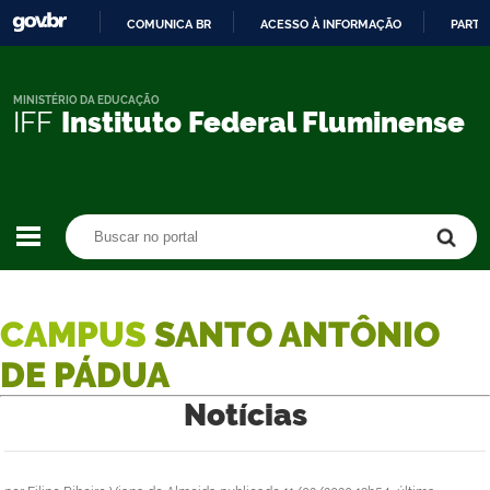
COMUNICA BR
ACESSO À INFORMAÇÃO
PARTI
IR
PARA
O
MINISTÉRIO DA EDUCAÇÃO
IFF
Instituto Federal Fluminense
CONTEÚDO
Buscar no portal
Buscar no portal
CAMPUS
SANTO ANTÔNIO
DE PÁDUA
Notícias