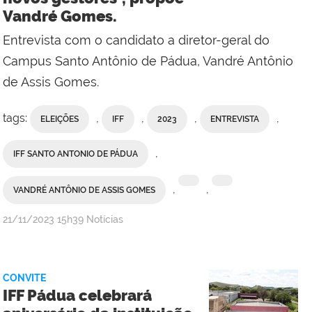
Vandré Gomes.
Entrevista com o candidato a diretor-geral do
Campus Santo Antônio de Pádua, Vandré Antônio
de Assis Gomes.
tags:
,
,
,
,
ELEIÇÕES
IFF
2023
ENTREVISTA
,
IFF SANTO ANTONIO DE PÁDUA
,
,
VANDRÉ ANTÔNIO DE ASSIS GOMES
por
publicado
21/11/2023
15h39
Notícias
Comunicação
Social
do
CONVITE
Campus
IFF Pádua celebrará
Campos