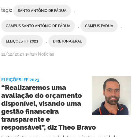
Pádua
tags:
,
SANTO ANTÔNIO DE PÁDUA
,
,
CAMPUS SANTO ANTÔNIO DE PÁDUA
CAMPUS PÁDUA
,
ELEIÇÕES IFF 2023
DIRETOR-GERAL
por
publicado
12/12/2023
15h29
Notícias
Comunicação
Social
do
ELEIÇÕES IFF 2023
Campus
“Realizaremos uma
Bom
avaliação do orçamento
Jesus
disponível, visando uma
do
gestão financeira
Itabapoana
transparente e
e
responsável”, diz Theo Bravo
Campus
Pádua