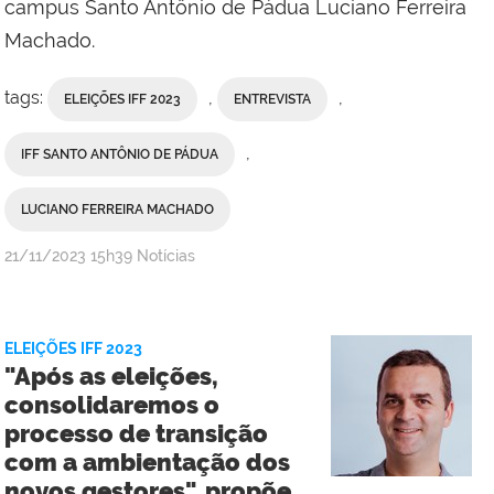
campus Santo Antônio de Pádua Luciano Ferreira
Machado.
tags:
,
,
ELEIÇÕES IFF 2023
ENTREVISTA
,
IFF SANTO ANTÔNIO DE PÁDUA
LUCIANO FERREIRA MACHADO
por
publicado
21/11/2023
15h39
Notícias
Comunicação
Social
do
ELEIÇÕES IFF 2023
Campus
"Após as eleições,
Campos
consolidaremos o
Centro
processo de transição
com a ambientação dos
novos gestores", propõe