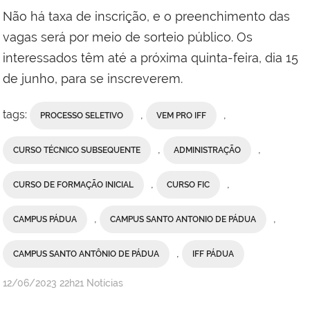
Campus
Não há taxa de inscrição, e o preenchimento das
Santo
vagas será por meio de sorteio público. Os
Antônio
interessados têm até a próxima quinta-feira, dia 15
de
de junho, para se inscreverem.
Pádua
tags:
,
,
PROCESSO SELETIVO
VEM PRO IFF
,
,
CURSO TÉCNICO SUBSEQUENTE
ADMINISTRAÇÃO
,
,
CURSO DE FORMAÇÃO INICIAL
CURSO FIC
,
,
CAMPUS PÁDUA
CAMPUS SANTO ANTONIO DE PÁDUA
,
CAMPUS SANTO ANTÔNIO DE PÁDUA
IFF PÁDUA
por
publicado
12/06/2023
22h21
Notícias
Comunicação