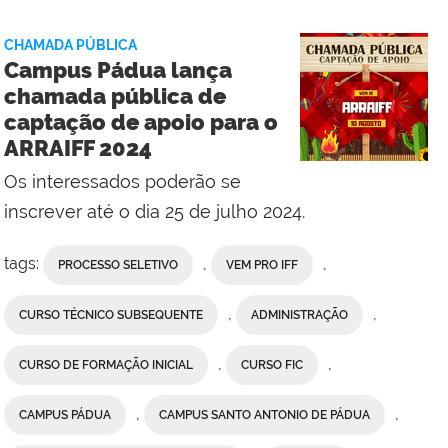
Social
do
CHAMADA PÚBLICA
Campus
Campus Pádua lança
Itaperuna
chamada pública de
com
captação de apoio para o
Comunicação
ARRAIFF 2024
Social
do
Os interessados poderão se
Campus
inscrever até o dia 25 de julho 2024.
Pádua
tags:
,
,
PROCESSO SELETIVO
VEM PRO IFF
,
,
CURSO TÉCNICO SUBSEQUENTE
ADMINISTRAÇÃO
,
,
CURSO DE FORMAÇÃO INICIAL
CURSO FIC
,
,
CAMPUS PÁDUA
CAMPUS SANTO ANTONIO DE PÁDUA