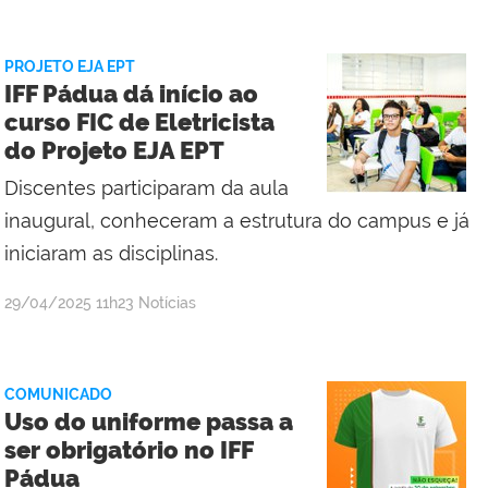
de
Comunicação
PROJETO EJA EPT
Social
IFF Pádua dá início ao
do
curso FIC de Eletricista
Campus
do Projeto EJA EPT
Discentes participaram da aula
inaugural, conheceram a estrutura do campus e já
iniciaram as disciplinas.
por
publicado
29/04/2025
11h23
Notícias
Alexandre
Willian
Dias
COMUNICADO
Ferreira
Uso do uniforme passa a
ser obrigatório no IFF
Pádua