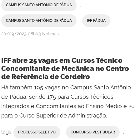
,
CAMPUS SANTO ANTONIO DE PÁDUA
,
CAMPUS SANTO ANTÔNIO DE PÁDUA
IFF PÁDUA
por
publicado
20/09/2023
08h03
Notícias
admin
IFF abre 25 vagas em Cursos Técnico
Concomitante de Mecânica no Centro
de Referência de Cordeiro
Há também 195 vagas no Campus Santo Antônio
de Pádua, sendo 175 para Cursos Técnicos
Integrados e Concomitantes ao Ensino Médio e 20
para o Curso Superior de Administração.
tags:
,
,
PROCESSO SELETIVO
CONCURSO VESTIBULAR