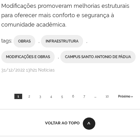
com
Modificações promoveram melhorias estruturais
Comunicação
para oferecer mais conforto e segurança à
Social
comunidade acadêmica.
do
Campus
tags:
,
,
Itaperuna
OBRAS
INFRAESTRUTURA
,
MODIFICAÇÕES E OBRAS
CAMPUS SANTO ANTONIO DE PÁDUA
por
publicado
31/12/2022
13h21
Notícias
Comunicação
Social
do
1
2
3
4
5
6
7
...
10
Próximo »
Campus
Bom
Jesus
do
VOLTAR AO TOPO
Itabapoana
e