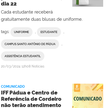
dia 22
Itabapoana
e
Cada estudante receberá
Campus
gratuitamente duas blusas de uniforme.
Pádua
tags:
,
,
UNIFORME
ESTUDANTE
,
CAMPUS SANTO ANTÔNIO DE PÁDUA
ASSISTÊNCIA ESTUDANTIL
por
publicado
20/03/2024
12h08
Notícias
Comunicação
Social
do
COMUNICADO
Campus
IFF Pádua e Centro de
Bom
Referência de Cordeiro
Jesus
não terão atendimento
do