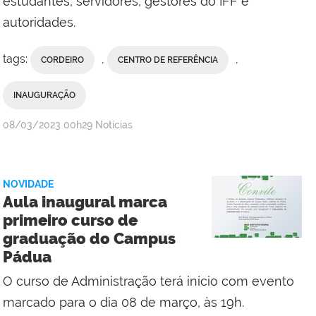
estudantes, servidores, gestores do IFF e
Campus
autoridades.
Santo
Antônio
tags:
,
,
CORDEIRO
CENTRO DE REFERÊNCIA
de
Pádua
INAUGURAÇÃO
por
publicado
08/03/2023
00h29
Notícias
Campus
Santo
Antônio
NOVIDADE
de
Aula inaugural marca
Pádua
primeiro curso de
com
graduação do Campus
Comunicação
Pádua
Social
da
O curso de Administração terá início com evento
Reitoria
marcado para o dia 08 de março, às 19h.