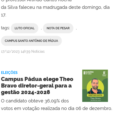
Campus
da Silva faleceu na madrugada deste domingo, dia
Pádua
17.
tags:
,
,
LUTO OFICIAL
NOTA DE PESAR
CAMPUS SANTO ANTÔNIO DE PÁDUA
por
publicado
17/12/2023
14h39
Notícias
Comunicação
Social
do
ELEIÇÕES
Campus
Campus Pádua elege Theo
Bom
Bravo diretor-geral para a
Jesus
gestão 2024-2028
do
Itabapoana
O candidato obteve 36,09% dos
e
votos em votação realizada no dia 06 de dezembro.
Campus