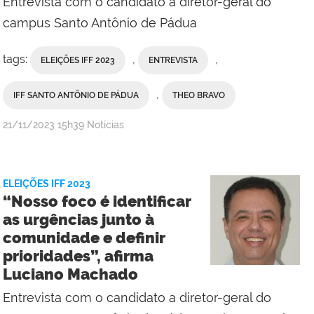
Entrevista com o candidato a diretor-geral do
campus Santo Antônio de Pádua
tags:
,
,
ELEIÇÕES IFF 2023
ENTREVISTA
,
IFF SANTO ANTÔNIO DE PÁDUA
THEO BRAVO
por
publicado
21/11/2023
15h39
Notícias
Comunicação
Social
do
ELEIÇÕES IFF 2023
Campus
“Nosso foco é identificar
Campos
as urgências junto à
Centro
comunidade e definir
prioridades”, afirma
Luciano Machado
Entrevista com o candidato a diretor-geral do