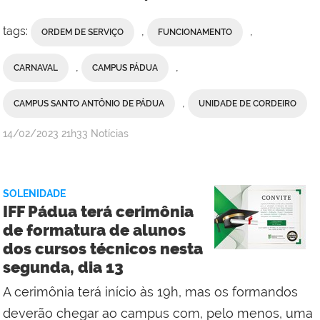
tags:
,
,
ORDEM DE SERVIÇO
FUNCIONAMENTO
,
,
CARNAVAL
CAMPUS PÁDUA
,
CAMPUS SANTO ANTÔNIO DE PÁDUA
UNIDADE DE CORDEIRO
por
publicado
14/02/2023
21h33
Notícias
Comunicação
Social
do
SOLENIDADE
Campus
IFF Pádua terá cerimônia
Santo
de formatura de alunos
Antônio
dos cursos técnicos nesta
de
segunda, dia 13
Pádua
com
A cerimônia terá início às 19h, mas os formandos
Comunicação
deverão chegar ao campus com, pelo menos, uma