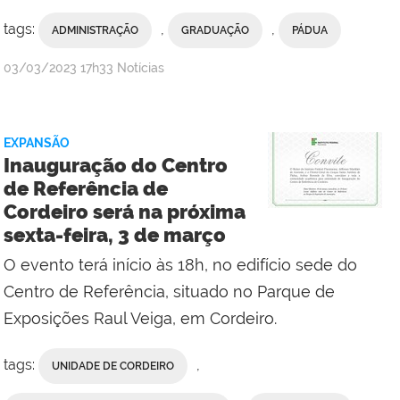
tags:
,
,
ADMINISTRAÇÃO
GRADUAÇÃO
PÁDUA
por
publicado
03/03/2023
17h33
Notícias
Campus
Santo
Antônio
EXPANSÃO
de
Inauguração do Centro
Pádua
de Referência de
com
Cordeiro será na próxima
Comunicação
sexta-feira, 3 de março
Social
da
O evento terá início às 18h, no edifício sede do
Reitoria
Centro de Referência, situado no Parque de
Exposições Raul Veiga, em Cordeiro.
tags:
,
UNIDADE DE CORDEIRO