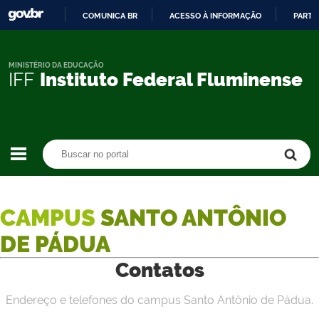
COMUNICA BR
ACESSO À INFORMAÇÃO
PARTI
IR
PARA
O
MINISTÉRIO DA EDUCAÇÃO
IFF
Instituto Federal Fluminense
CONTEÚDO
Buscar no portal
Buscar no portal
CAMPUS
SANTO ANTÔNIO
DE PÁDUA
Contatos
Endereço e telefones do campus Santo Antônio de Pádua.