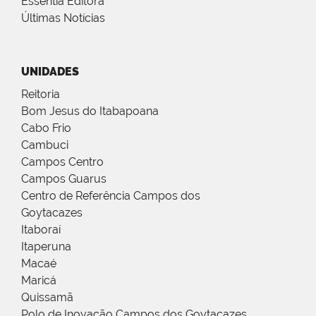
Essentia Editora
Últimas Notícias
UNIDADES
Reitoria
Bom Jesus do Itabapoana
Cabo Frio
Cambuci
Campos Centro
Campos Guarus
Centro de Referência Campos dos
Goytacazes
Itaboraí
Itaperuna
Macaé
Maricá
Quissamã
Polo de Inovação Campos dos Goytacazes