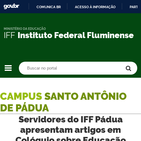
COMUNICA BR
ACESSO À INFORMAÇÃO
PARTI
IR
PARA
O
MINISTÉRIO DA EDUCAÇÃO
IFF
Instituto Federal Fluminense
CONTEÚDO
Buscar no portal
Buscar no portal
CAMPUS
SANTO ANTÔNIO
DE PÁDUA
Servidores do IFF Pádua
apresentam artigos em
Colóquio sobre Educação