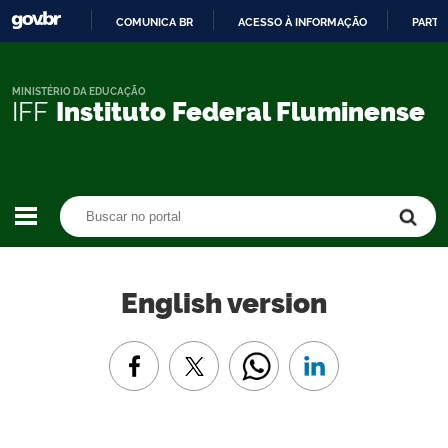
COMUNICA BR
ACESSO À INFORMAÇÃO
PARTI
IR
PARA
O
MINISTÉRIO DA EDUCAÇÃO
IFF
Instituto Federal Fluminense
CONTEÚDO
Buscar no portal
Buscar no portal
English version