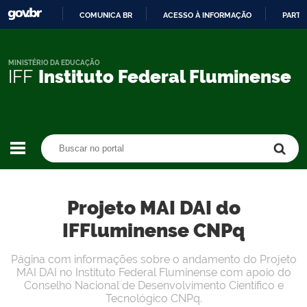
COMUNICA BR
ACESSO À INFORMAÇÃO
PARTI
IR
PARA
O
MINISTÉRIO DA EDUCAÇÃO
IFF
Instituto Federal Fluminense
CONTEÚDO
Buscar no portal
Buscar no portal
Projeto MAI DAI do
IFFluminense CNPq
Página com informações sobre o andamento do Projeto
MAI DAI no Instituto Federal Fluminense com apoio do
Conselho Nacional de Desenvolvimento Científico e
Tecnológico CNPq.