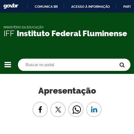
COMUNICA BR
ACESSO À INFORMAÇÃO
PARTI
IR
PARA
O
MINISTÉRIO DA EDUCAÇÃO
IFF
Instituto Federal Fluminense
CONTEÚDO
Buscar no portal
Buscar no portal
Apresentação