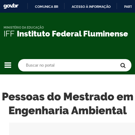
COMUNICA BR
ACESSO À INFORMAÇÃO
PARTI
IR
PARA
O
MINISTÉRIO DA EDUCAÇÃO
IFF
Instituto Federal Fluminense
CONTEÚDO
Buscar no portal
Buscar no portal
Pessoas do Mestrado em
Engenharia Ambiental