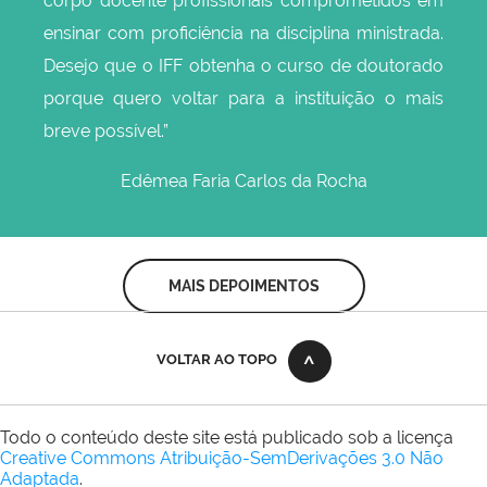
corpo docente profissionais comprometidos em
ensinar com proficiência na disciplina ministrada.
Desejo que o IFF obtenha o curso de doutorado
porque quero voltar para a instituição o mais
breve possível.
”
Edêmea Faria Carlos da Rocha
MAIS DEPOIMENTOS
VOLTAR AO TOPO
Todo o conteúdo deste site está publicado sob a licença
Creative Commons Atribuição-SemDerivações 3.0 Não
Adaptada
.