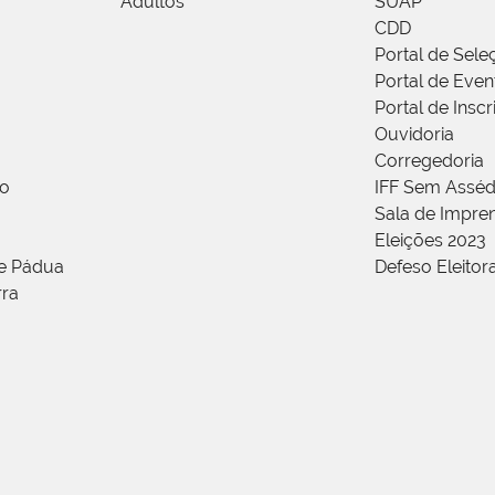
Adultos
SUAP
CDD
Portal de Sele
Portal de Even
Portal de Insc
Ouvidoria
Corregedoria
ão
IFF Sem Asséd
Sala de Impren
Eleições 2023
de Pádua
Defeso Eleitor
rra