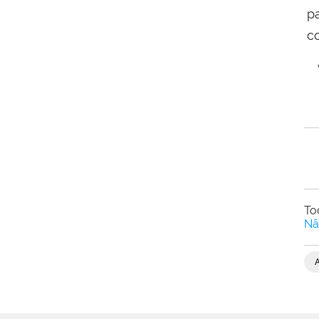
p
c
V
To
Nã