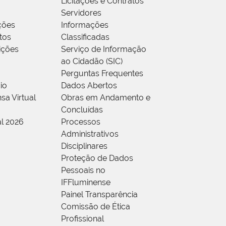
Licitações e Contratos
Servidores
ções
Informações
tos
Classificadas
rições
Serviço de Informação
ao Cidadão (SIC)
Perguntas Frequentes
io
Dados Abertos
sa Virtual
Obras em Andamento e
Concluídas
al 2026
Processos
Administrativos
Disciplinares
Proteção de Dados
Pessoais no
IFFluminense
Painel Transparência
Comissão de Ética
Profissional