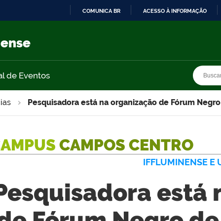
COMUNICA BR
ACESSO À INFORMAÇÃO
IR
PARA
nense
O
CONTEÚDO
Busca
Busca
al de Eventos
ias
Pesquisadora está na organização de Fórum Negro 
CAMPUS
CAMPOS CENTRO
IFFLUMINENSE E 
Pesquisadora está 
de Fórum Negro de 