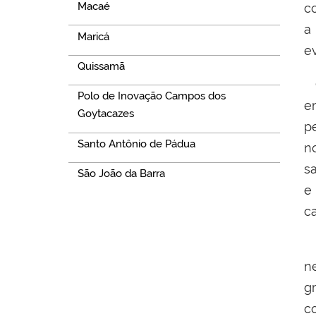
Macaé
c
a
Maricá
e
Quissamã
O
Polo de Inovação Campos dos
e
Goytacazes
p
Santo Antônio de Pádua
n
s
São João da Barra
e
c
A
n
g
c