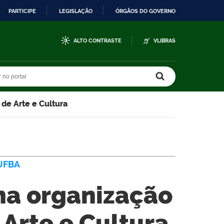
PARTICIPE
LEGISLAÇÃO
ÓRGÃOS DO GOVERNO
ALTO CONTRASTE
VLIBRAS
r no portal
r no portal
de Arte e Cultura
UFBA
na organização
Arte e Cultura