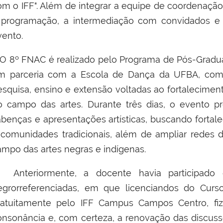
om o IFF". Além de integrar a equipe de coordenaçã
 programação, a intermediação com convidados e 
vento.
 8º
FNAC é realizado
pelo Programa de Pós-Gradu
m parceria com a Escola de Dança da UFBA, com
esquisa, ensino e extensão voltadas ao fortalecimen
o campo das artes.
Durante três dias, o evento p
abenças e apresentações artísticas, buscando fortalec
 comunidades tradicionais, além de ampliar redes 
ampo das artes negras e indígenas.
nteriormente, a docente havia participado d
egrorreferenciadas, em que licenciandos do Curso
ratuitamente pelo IFF Campus Campos Centro, fiz
onsonância e, com certeza, a renovação das discus