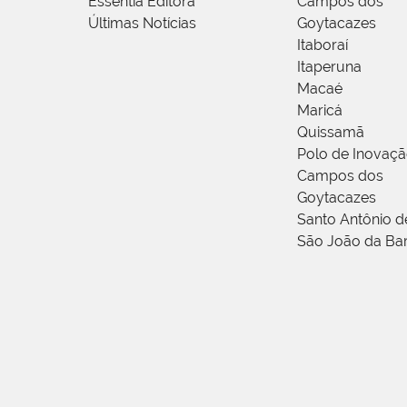
Essentia Editora
Campos dos
Últimas Notícias
Goytacazes
Itaboraí
Itaperuna
Macaé
Maricá
Quissamã
Polo de Inovaç
Campos dos
Goytacazes
Santo Antônio 
São João da Ba