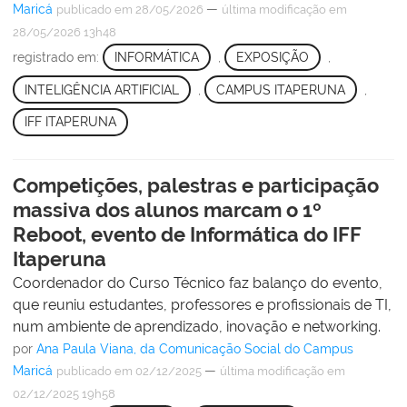
Maricá
—
publicado
em 28/05/2026
última modificação
em
28/05/2026 13h48
registrado em:
INFORMÁTICA
,
EXPOSIÇÃO
,
INTELIGÊNCIA ARTIFICIAL
,
CAMPUS ITAPERUNA
,
IFF ITAPERUNA
Competições, palestras e participação
massiva dos alunos marcam o 1º
Reboot, evento de Informática do IFF
Itaperuna
Coordenador do Curso Técnico faz balanço do evento,
que reuniu estudantes, professores e profissionais de TI,
num ambiente de aprendizado, inovação e networking.
por
Ana Paula Viana, da Comunicação Social do Campus
Maricá
—
publicado
em 02/12/2025
última modificação
em
02/12/2025 19h58