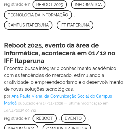
registrado em:
REBOOT 2025
,
INFORMÁTICA
,
TECNOLOGIA DA INFORMAÇÃO
,
CAMPUS ITAPERUNA
,
IFF ITAPERUNA
Reboot 2025, evento da área de
Informática, acontecerá em 01/12 no
IFF Itaperuna
Encontro busca integrar o conhecimento acadêmico
com as tendências do mercado, estimulando a
criatividade, o empreendedorismo e o desenvolvimento
de novas soluções tecnológicas.
por
Ana Paula Viana, da Comunicação Social do Campus
Maricá
—
publicado
em 14/11/2025
última modificação
em
14/11/2025 09h32
registrado em:
REBOOT
,
EVENTO
,
INFORMÁTICA
,
CAMPUS ITAPERUNA
,