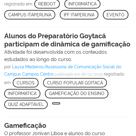
registrado em:
REBOOT
,
INFORMÁTICA
,
CAMPUS ITAPERUNA
,
IFF ITAPERUNA
,
EVENTO
Alunos do Preparatório Goytacá
participam de dinâmica de gamificação
Atividade foi desenvolvida com os conteúdos
estudados ao longo do curso.
por
Laysa Medeiros/Assessoria de Comunicação Social do
Campus Campos Centro
registrado
publicado
em 28/11/2025
em:
CURSOS
,
CURSO POPULAR GOITACÁ
,
INFORMÁTICA
,
GAMEFICAÇÃO DO ENSINO
,
QUIZ ADAPTÁVEL
,
Gameficação
O professor Jonivan Liboa e alunos do curso