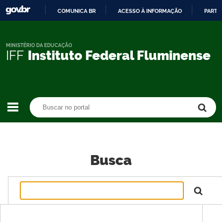
COMUNICA BR
ACESSO À INFORMAÇÃO
PARTI
IR
PARA
O
MINISTÉRIO DA EDUCAÇÃO
IFF
Instituto Federal Fluminense
CONTEÚDO
Buscar no portal
Buscar no portal
Busca