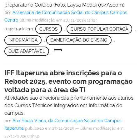
preparatório Goitacá (Foto: Laysa Medeiros/Ascom).
por
Assessoria de Comunicação Social do Campus Campos
Centro
última modificação
em 28/11/2025 11h24
registrado em:
CURSOS
,
CURSO POPULAR GOITACÁ
,
INFORMÁTICA
,
GAMEFICAÇÃO DO ENSINO
,
QUIZ ADAPTÁVEL
,
IFF Itaperuna abre inscrições para o
Reboot 2025, evento com programação
voltada para a área de TI
Atividades são direcionadas prioritariamente aos alunos
dos Cursos Técnicos Integrados em Informática do
campus.
por
Ana Paula Viana, da Comunicação Social do Campus
Itaperuna
—
publicado
em 27/11/2025
última modificação
em
27/11/2025 09h52