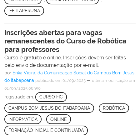
IFF ITAPERUNA
Inscrições abertas para vagas
remanescentes do Curso de Robótica
para professores
Curso é gratuito e online. Inscrições devem ser feitas
pelo envio de documentação por e-mail.
por
Erika Vieira, da Comunicação Social do Campus Bom Jesus
do Itabapoana
—
publicado
em 01/09/2025
última modificação
em
01/09/2025 08h50
registrado em:
CURSO FIC
,
CAMPUS BOM JESUS DO ITABAPOANA
,
ROBÓTICA
,
INFORMÁTICA
,
ONLINE
,
FORMAÇÃO INICIAL E CONTINUADA