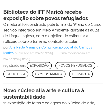
Biblioteca do IFF Maricá recebe
exposição sobre povos refugiados
O material foi construído pela turma de 3º ano do Curso
Técnico Integrado em Meio Ambiente, durante as aulas
de Língua Inglesa, com o objetivo de estimular a
reflexão sobre o tema no contexto escolar.
por
Ana Paula Viana, da Comunicação Social do Campus
Maricá
—
publicado
em 26/06/2025
última modificação
em
26/06/2025 12h05
registrado em:
EXPOSIÇÃO
,
POVOS REFUGIADOS
,
BIBLIOTECA
,
CAMPUS MARICÁ
,
IFF MARICÁ
Novo núcleo alia arte e cultura à
sustentabilidade
1ª exposição de fotos e colagens do Núcleo de Arte,