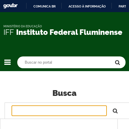
COMUNICA BR
ACESSO À INFORMAÇÃO
PARTI
IR
PARA
O
MINISTÉRIO DA EDUCAÇÃO
IFF
Instituto Federal Fluminense
CONTEÚDO
Buscar no portal
Buscar no portal
Busca