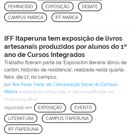
FEMINICÍDIO
,
EXPOSIÇÃO
,
DEBATE
,
CAMPUS MARICÁ
,
IFF MARICÁ
IFF Itaperuna tem exposição de livros
artesanais produzidos por alunos do 1º
ano de Cursos Integrados
Trabalho fizeram parte da ‘Exposición literaria: libros de
cartón, historias de resistencia’, realizada nesta quarta-
feira, dia 17, no campus.
por
Ana Paula Viana, da Comunicação Social do Campus
Maricá
—
publicado
em 17/09/2025
última modificação
em
17/09/2025 18h47
registrado em:
EXPOSIÇÃO
,
EVENTO
,
LITERATURA
,
CAMPUS ITAPERUNA
,
IFF ITAPERUNA