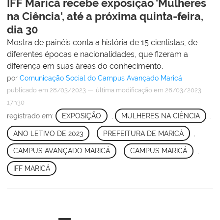
IFF Maricá recebe exposição 'Mulheres
na Ciência', até a próxima quinta-feira,
dia 30
Mostra de painéis conta a história de 15 cientistas, de
diferentes épocas e nacionalidades, que fizeram a
diferença em suas áreas do conhecimento.
por
Comunicação Social do Campus Avançado Maricá
—
publicado
em 28/03/2023
última modificação
em 28/03/2023
17h30
registrado em:
EXPOSIÇÃO
,
MULHERES NA CIÊNCIA
,
ANO LETIVO DE 2023
,
PREFEITURA DE MARICÁ
,
CAMPUS AVANÇADO MARICÁ
,
CAMPUS MARICÁ
,
IFF MARICÁ