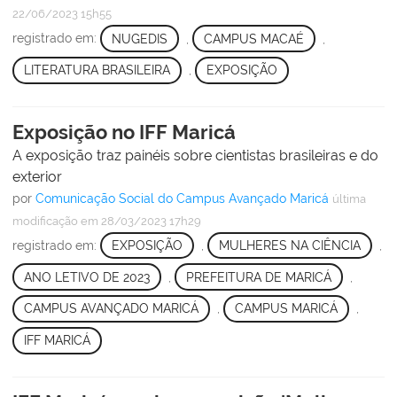
22/06/2023 15h55
registrado em:
NUGEDIS
,
CAMPUS MACAÉ
,
LITERATURA BRASILEIRA
,
EXPOSIÇÃO
Exposição no IFF Maricá
A exposição traz painéis sobre cientistas brasileiras e do
exterior
por
Comunicação Social do Campus Avançado Maricá
última
modificação
em 28/03/2023 17h29
registrado em:
EXPOSIÇÃO
,
MULHERES NA CIÊNCIA
,
ANO LETIVO DE 2023
,
PREFEITURA DE MARICÁ
,
CAMPUS AVANÇADO MARICÁ
,
CAMPUS MARICÁ
,
IFF MARICÁ