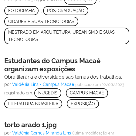
FOTOGRAFIA
,
PÓS-GRADUAÇÃO
,
CIDADES E SUAS TECNOLOGIAS
,
MESTRADO EM ARQUITETURA, URBANISMO E SUAS
TECNOLOGIAS
Estudantes do Campus Macaé
organizam exposições
Obra literária e diversidade são temas dos trabalhos.
por
Valdênia Lins - Campus Macaé
publicado
em 22/06/2023
registrado em:
NUGEDIS
,
CAMPUS MACAÉ
,
LITERATURA BRASILEIRA
,
EXPOSIÇÃO
torto arado 1.jpg
por
Valdênia Gomes Miranda Lins
última modificação
em