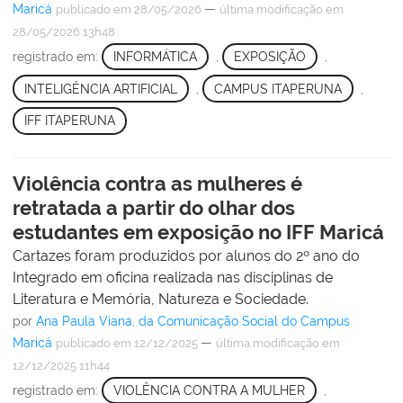
Maricá
—
publicado
em 28/05/2026
última modificação
em
28/05/2026 13h48
registrado em:
INFORMÁTICA
,
EXPOSIÇÃO
,
INTELIGÊNCIA ARTIFICIAL
,
CAMPUS ITAPERUNA
,
IFF ITAPERUNA
Violência contra as mulheres é
retratada a partir do olhar dos
estudantes em exposição no IFF Maricá
Cartazes foram produzidos por alunos do 2º ano do
Integrado em oficina realizada nas disciplinas de
Literatura e Memória, Natureza e Sociedade.
por
Ana Paula Viana, da Comunicação Social do Campus
Maricá
—
publicado
em 12/12/2025
última modificação
em
12/12/2025 11h44
registrado em:
VIOLÊNCIA CONTRA A MULHER
,