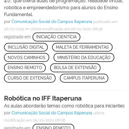
4.0', que oferta aulas de programação, realidade virtual,
robótica e empreendedorismo para alunos do Ensino
Fundamental.
por
Comunicação Social do Campus Itaperuna
publicado
em
—
26/11/2021
última modificação
em 26/11/2021 18h38
registrado em:
INICIAÇÃO CIENTÍCIA
,
INCLUSÃO DIGITAL
,
MALETA DE FERRAMENTAS
,
NOVOS CAMINHOS
,
MINISTÉRIO DA EDUCAÇÃO
,
ENSINO REMOTO
,
BOLSA DE EXTENSÃO
,
CURSO DE EXTENSÃO
,
CAMPUS ITAPERUNA
Robótica no IFF Itaperuna
As aulas abordarão temas como robótica para iniciantes
por
Comunicação Social do Campus Itaperuna
última
modificação
em 05/10/2021 16h36
registrado em:
ENSINO REMOTO
,