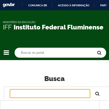
COMUNICA BR
ACESSO À INFORMAÇÃO
PARTI
IR
PARA
O
MINISTÉRIO DA EDUCAÇÃO
IFF
Instituto Federal Fluminense
CONTEÚDO
Buscar no portal
Buscar no portal
Busca