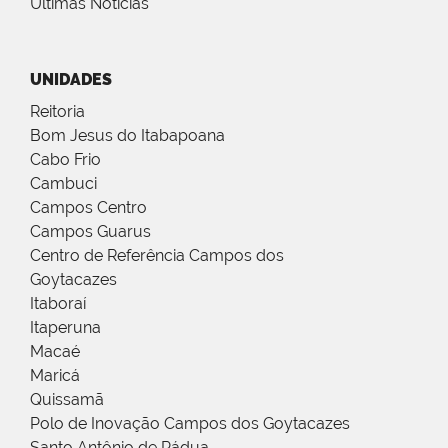
Últimas Notícias
UNIDADES
Reitoria
Bom Jesus do Itabapoana
Cabo Frio
Cambuci
Campos Centro
Campos Guarus
Centro de Referência Campos dos
Goytacazes
Itaboraí
Itaperuna
Macaé
Maricá
Quissamã
Polo de Inovação Campos dos Goytacazes
Santo Antônio de Pádua