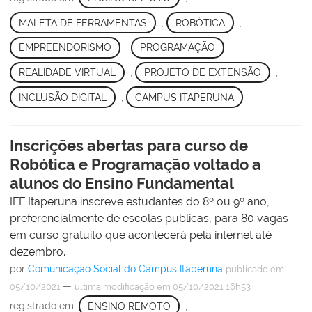
MALETA DE FERRAMENTAS
,
ROBÓTICA
,
EMPREENDORISMO
,
PROGRAMAÇÃO
,
REALIDADE VIRTUAL
,
PROJETO DE EXTENSÃO
,
INCLUSÃO DIGITAL
,
CAMPUS ITAPERUNA
Inscrições abertas para curso de
Robótica e Programação voltado a
alunos do Ensino Fundamental
IFF Itaperuna inscreve estudantes do 8º ou 9º ano,
preferencialmente de escolas públicas, para 80 vagas
em curso gratuito que acontecerá pela internet até
dezembro.
por
Comunicação Social do Campus Itaperuna
publicado
em
—
05/10/2021
última modificação
em 05/10/2021 16h53
registrado em:
ENSINO REMOTO
,