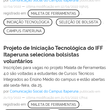
por
Comunicação Social do Campus Itaperuna
publicado
em
—
12/04/2022
última modificação
em 12/04/2022 09h25
registrado em:
MALETA DE FERRAMENTAS
,
INICIAÇÃO TECNOLÓGICA
,
SELEÇÃO DE BOLSISTA
,
CAMPUS ITAPERUNA
Projeto de Iniciação Tecnológica do IFF
Itaperuna seleciona bolsistas
voluntários
Inscrições para vagas no projeto Maleta de Ferramentas
4.0 são voltadas a estudantes de Cursos Técnicos
Integrados ao Ensino Médio do campus e estão abertas
até sexta-feira, dia 25.
por
Comunicação Social do Campus Itaperuna
publicado
em
—
21/03/2022
última modificação
em 21/03/2022 17h14
registrado em:
MALETA DE FERRAMENTAS
,