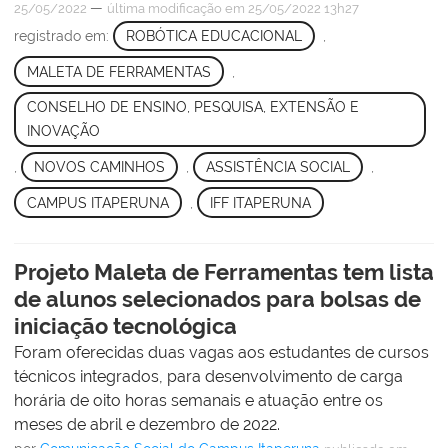
—
25/05/2022
última modificação
em 25/05/2022 13h27
registrado em:
ROBÓTICA EDUCACIONAL
,
MALETA DE FERRAMENTAS
,
CONSELHO DE ENSINO, PESQUISA, EXTENSÃO E
INOVAÇÃO
,
NOVOS CAMINHOS
,
ASSISTÊNCIA SOCIAL
,
CAMPUS ITAPERUNA
,
IFF ITAPERUNA
Projeto Maleta de Ferramentas tem lista
de alunos selecionados para bolsas de
iniciação tecnológica
Foram oferecidas duas vagas aos estudantes de cursos
técnicos integrados, para desenvolvimento de carga
horária de oito horas semanais e atuação entre os
meses de abril e dezembro de 2022.