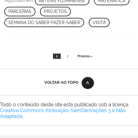
registrado em:
ARTERIS FLUMINENSE
,
MATEMÁTICA
,
PARCERIAS
,
PROJETOS
,
SEMANA DO SABER-FAZER-SABER
,
VISITA
1
2
Próximo »
VOLTAR AO TOPO
Todo o conteúdo deste site está publicado sob a licença
Creative Commons Atribuição-SemDerivações 3.0 Não
Adaptada
.