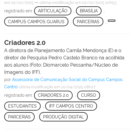
—
em 02/10/2025
última modificação
em 02/10/2025 20h53
registrado em:
ARTICULAÇÃO
,
BRASÍLIA
,
CAMPUS CAMPOS GUARUS
,
PARCERIAS
,
Criadores 2.0
A diretora de Planejamento Camila Mendonça (E) e o
diretor de Pesquisa Pedro Castelo Branco na acolhida
aos alunos (Foto: Diomarcelo Pessanha/Núcleo de
Imagens do IFF).
por
Assessoria de Comunicação Social do Campus Campos
Centro
última modificação
em 10/04/2025 08h27
registrado em:
CRIADORES 2.0
,
CURSO
,
ESTUDANTES
,
IFF CAMPOS CENTRO
,
PARCERIAS
,
PRODUÇÃO DIGITAL