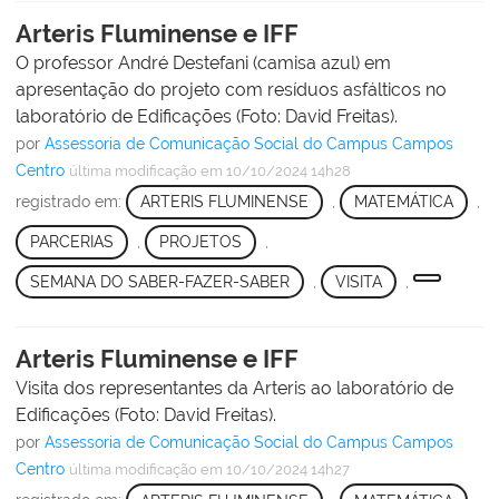
Arteris Fluminense e IFF
O professor André Destefani (camisa azul) em
apresentação do projeto com resíduos asfálticos no
laboratório de Edificações (Foto: David Freitas).
por
Assessoria de Comunicação Social do Campus Campos
Centro
última modificação
em 10/10/2024 14h28
registrado em:
ARTERIS FLUMINENSE
,
MATEMÁTICA
,
PARCERIAS
,
PROJETOS
,
SEMANA DO SABER-FAZER-SABER
,
VISITA
,
Arteris Fluminense e IFF
Visita dos representantes da Arteris ao laboratório de
Edificações (Foto: David Freitas).
por
Assessoria de Comunicação Social do Campus Campos
Centro
última modificação
em 10/10/2024 14h27