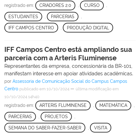
registrado em:
CRIADORES 2.0
,
CURSO
,
ESTUDANTES
,
PARCERIAS
,
IFF CAMPOS CENTRO
,
PRODUÇÃO DIGITAL
IFF Campos Centro está ampliando sua
parceria com a Arteris Fluminense
Representantes da empresa, concessionária da BR-101,
manifestam interesse em apoiar atividades acadêmicas.
por
Assessoria de Comunicação Social do Campus Campos
Centro
—
publicado
em 10/10/2024
última modificação
em
10/10/2024 14h40
registrado em:
ARTERIS FLUMINENSE
,
MATEMÁTICA
,
PARCERIAS
,
PROJETOS
,
SEMANA DO SABER-FAZER-SABER
,
VISITA