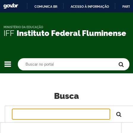
COMUNICA BR
ACESSO À INFORMAÇÃO
PARTI
IR
PARA
O
MINISTÉRIO DA EDUCAÇÃO
IFF
Instituto Federal Fluminense
CONTEÚDO
Buscar no portal
Buscar no portal
Busca