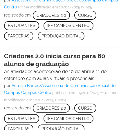
por
Assessoria de Comunicação Social do Campus Campos
Centro
última modificação
em 10/04/2025 08h25
registrado em:
CRIADORES 2.0
,
CURSO
,
ESTUDANTES
,
IFF CAMPOS CENTRO
,
PARCERIAS
,
PRODUÇÃO DIGITAL
Criadores 2.0 inicia curso para 60
alunos de graduação
As atividades acontecerão de 10 de abril a 11 de
setembro com aulas virtuais e presenciais.
por
Antonio Barros/Assesssoria de Comunicação Social do
Campus Campos Centro
—
publicado
em 09/04/2025
última
modificação
em 10/04/2025 08h24
registrado em:
CRIADORES 2.0
,
CURSO
,
ESTUDANTES
,
IFF CAMPOS CENTRO
,
PARCERIAS
,
PRODUÇÃO DIGITAL