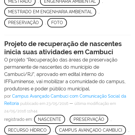
MESTRADO
,
ENGENHARIA AMBIENTAL
,
MESTRADO EM ENGENHARIA AMBIENTAL
,
PRESERVAÇÃO
,
FOTO
Projeto de recuperação de nascentes
inicia suas atividades em Cambuci
O projeto “Recuperação das áreas de preservação
permanente de nascentes do município de
Cambuci/RJ”, aprovado em edital interno do
IFFluminense, vai mobilizar a comunidade do campus,
produtores e poder público municipal.
por
Campus Avançado Cambuci com Comunicação Social da
Reitoria
—
publicado
em 23/05/2016
última modificação
em
24/05/2016 11h44
registrado em:
NASCENTE
,
PRESERVAÇÃO
,
RECURSO HÍDRICO
,
CAMPUS AVANÇADO CAMBUCI
,