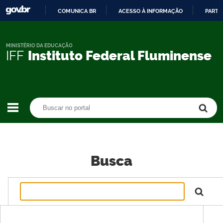
COMUNICA BR
ACESSO À INFORMAÇÃO
PARTI
IR
PARA
O
MINISTÉRIO DA EDUCAÇÃO
IFF
Instituto Federal Fluminense
CONTEÚDO
Buscar no portal
Buscar no portal
Busca