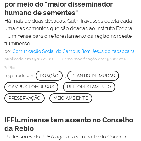
por meio do "maior disseminador
humano de sementes"
Há mais de duas décadas, Guth Travassos coleta cada
uma das sementes que são doadas ao Instituto Federal
Fluminense para o reflorestamento da região noroeste
fluminense.
por
Comunicação Social do Campus Bom Jesus do Itabapoana
—
publicado
em 15/02/2018
última modificação
em 15/02/2018
15h55
registrado em:
DOAÇÃO
,
PLANTIO DE MUDAS
,
CAMPUS BOM JESUS
,
REFLORESTAMENTO
,
PRESERVAÇÃO
,
MEIO AMBIENTE
IFFluminense tem assento no Conselho
da Rebio
Professores do PPEA agora fazem parte do Concruni