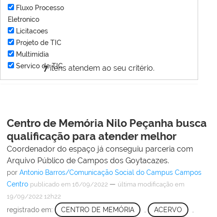
Fluxo Processo
Eletronico
Licitacoes
Projeto de TIC
Multimídia
Servico de TIC
7
itens atendem ao seu critério.
Centro de Memória Nilo Peçanha busca
qualificação para atender melhor
Coordenador do espaço já conseguiu parceria com
Arquivo Público de Campos dos Goytacazes.
por
Antonio Barros/Comunicação Social do Campus Campos
Centro
—
publicado
em 16/09/2022
última modificação
em
19/09/2022 12h22
registrado em:
CENTRO DE MEMÓRIA
,
ACERVO
,