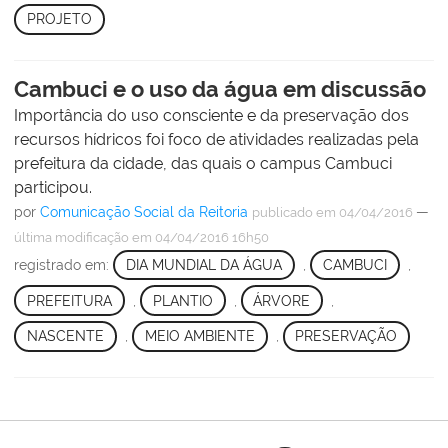
PROJETO
Cambuci e o uso da água em discussão
Importância do uso consciente e da preservação dos
recursos hídricos foi foco de atividades realizadas pela
prefeitura da cidade, das quais o campus Cambuci
participou.
por
Comunicação Social da Reitoria
—
publicado
em 04/04/2016
última modificação
em 04/04/2016 16h50
registrado em:
DIA MUNDIAL DA ÁGUA
,
CAMBUCI
,
PREFEITURA
,
PLANTIO
,
ÁRVORE
,
NASCENTE
,
MEIO AMBIENTE
,
PRESERVAÇÃO