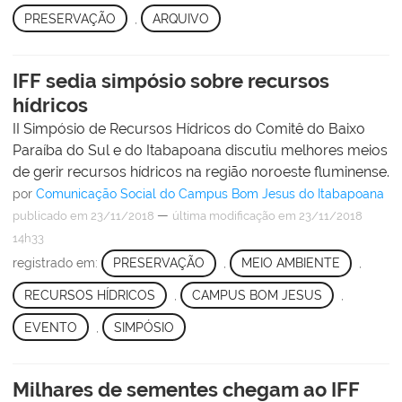
PRESERVAÇÃO
,
ARQUIVO
IFF sedia simpósio sobre recursos
hídricos
II Simpósio de Recursos Hídricos do Comitê do Baixo
Paraíba do Sul e do Itabapoana discutiu melhores meios
de gerir recursos hídricos na região noroeste fluminense.
por
Comunicação Social do Campus Bom Jesus do Itabapoana
—
publicado
em 23/11/2018
última modificação
em 23/11/2018
14h33
registrado em:
PRESERVAÇÃO
,
MEIO AMBIENTE
,
RECURSOS HÍDRICOS
,
CAMPUS BOM JESUS
,
EVENTO
,
SIMPÓSIO
Milhares de sementes chegam ao IFF