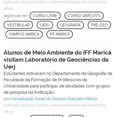
—
publicado
em 19/07/2024
última modificação
em 19/07/2024
16h16
registrado em:
CURSO LIVRE
,
CURSO GRATUITO
,
VESTIBULAR
,
UERJ
,
GEOGRAFIA
,
PRE-GEO
,
CAMPUS MARICÁ
,
IFF MARICÁ
Alunos de Meio Ambiente do IFF Maricá
visitam Laboratório de Geociências da
Uerj
Estudantes estiveram no Departamento de Geografia da
Faculdade de Formação de Professores da
Universidade para participar de atividades com grupos
de pesquisa da Instituição.
por
Comunicação Social do Campus Avançado Maricá
—
publicado
em 24/11/2023
última modificação
em 24/11/2023
16h32