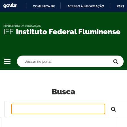
COMUNICA BR
ACESSO À INFORMAÇÃO
PARTI
IR
PARA
O
MINISTÉRIO DA EDUCAÇÃO
IFF
Instituto Federal Fluminense
CONTEÚDO
Buscar no portal
Buscar no portal
Busca