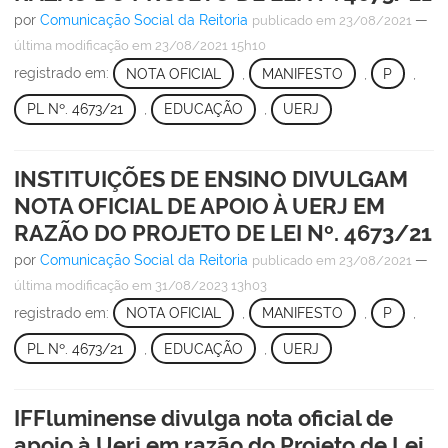
por
Comunicação Social da Reitoria
—
publicado
em 23/08/2021
última modificação
em 23/08/2021 15h10
registrado em:
NOTA OFICIAL
,
MANIFESTO
,
P
,
PL Nº. 4673/21
,
EDUCAÇÃO
,
UERJ
INSTITUIÇÕES DE ENSINO DIVULGAM
NOTA OFICIAL DE APOIO À UERJ EM
RAZÃO DO PROJETO DE LEI Nº. 4673/21
por
Comunicação Social da Reitoria
—
publicado
em 23/08/2021
última modificação
em 31/08/2023 13h03
registrado em:
NOTA OFICIAL
,
MANIFESTO
,
P
,
PL Nº. 4673/21
,
EDUCAÇÃO
,
UERJ
IFFluminense divulga nota oficial de
apoio à Uerj em razão do Projeto de Lei