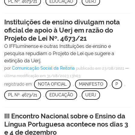
PL Nº. 4673/21
,
EDUCAÇÃO
,
UERJ
Instituições de ensino divulgam nota
oficial de apoio à Uerj em razão do
Projeto de Lei Nº. 4673/21
O IFFluminense e outras Instituições de ensino e
pesquisa repudiam o Projeto de Lei que sugere a
extinção da Uerj.
por
Comunicação Social da Reitoria
—
publicado
em 23/08/2021
última modificação
em 31/08/2023 13h03
registrado em:
NOTA OFICIAL
,
MANIFESTO
,
P
,
PL Nº. 4673/21
,
EDUCAÇÃO
,
UERJ
III Encontro Nacional sobre o Ensino da
Língua Portuguesa acontece nos dias 3
e 4 de dezembro