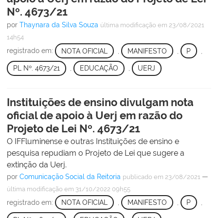
Nº. 4673/21
por
Thaynara da Silva Souza
última modificação
em 23/08/2021
14h54
registrado em:
NOTA OFICIAL
,
MANIFESTO
,
P
,
PL Nº. 4673/21
,
EDUCAÇÃO
,
UERJ
Instituições de ensino divulgam nota
oficial de apoio à Uerj em razão do
Projeto de Lei Nº. 4673/21
O IFFluminense e outras Instituições de ensino e
pesquisa repudiam o Projeto de Lei que sugere a
extinção da Uerj.
por
Comunicação Social da Reitoria
—
publicado
em 23/08/2021
última modificação
em 31/10/2022 09h55
registrado em:
NOTA OFICIAL
,
MANIFESTO
,
P
,