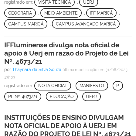
registrado em:
VISITA TÉCNICA
,
UERJ
,
GEOGRAFIA
,
MEIO AMBIENTE
,
IFF MARICÁ
,
CAMPUS MARICÁ
,
CAMPUS AVANÇADO MARICÁ
IFFluminense divulga nota oficial de
apoio à Uerj em razão do Projeto de Lei
Nº. 4673/21
por
Thaynara da Silva Souza
última modificação
em 31/08/2023
13h03
registrado em:
NOTA OFICIAL
,
MANIFESTO
,
P
,
PL Nº. 4673/21
,
EDUCAÇÃO
,
UERJ
INSTITUIÇÕES DE ENSINO DIVULGAM
NOTA OFICIAL DE APOIO À UERJ EM
RAZÃO DO PROJETO DE LEI Nº. 4673/21