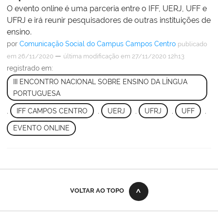
O evento online é uma parceria entre o IFF, UERJ, UFF e
UFRJ e irá reunir pesquisadores de outras instituições de
ensino.
por
Comunicação Social do Campus Campos Centro
publicado
—
em 26/11/2020
última modificação
em 27/11/2020 12h13
registrado em:
III ENCONTRO NACIONAL SOBRE ENSINO DA LÍNGUA
PORTUGUESA
,
IFF CAMPOS CENTRO
,
UERJ
,
UFRJ
,
UFF
,
EVENTO ONLINE
VOLTAR AO TOPO