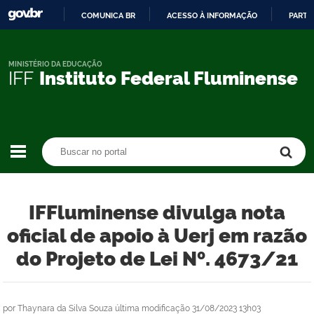
COMUNICA BR
ACESSO À INFORMAÇÃO
PARTI
IR
PARA
O
MINISTÉRIO DA EDUCAÇÃO
IFF
Instituto Federal Fluminense
CONTEÚDO
Buscar no portal
Buscar no portal
IFFluminense divulga nota
oficial de apoio à Uerj em razão
do Projeto de Lei Nº. 4673/21
por
Thaynara da Silva Souza
última modificação
31/08/2023 13h03